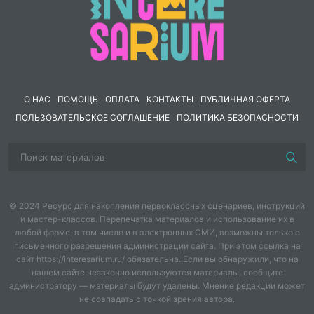
бланки ответов. Бланки ответов можно предложить
учащимся при тестировании.
О НАС
ПОМОЩЬ
ОПЛАТА
КОНТАКТЫ
ПУБЛИЧНАЯ ОФЕРТА
ПОЛЬЗОВАТЕЛЬСКОЕ СОГЛАШЕНИЕ
ПОЛИТИКА БЕЗОПАСНОСТИ
© 2024 Ресурс для накопления первоклассных сценариев, инструкций
и мастер-классов. Перепечатка материалов и использование их в
любой форме, в том числе и в электронных СМИ, возможны только с
письменного разрешения администрации сайта. При этом ссылка на
сайт https://interesarium.ru/ обязательна. Если вы обнаружили, что на
нашем сайте незаконно используются материалы, сообщите
администратору — материалы будут удалены. Мнение редакции может
не совпадать с точкой зрения автора.