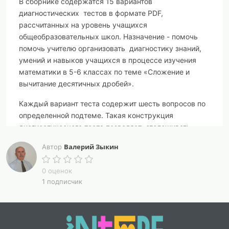
В сборнике содержатся 15 вариантов
диагностических тестов в формате PDF,
рассчитанных на уровень учащихся
общеобразовательных школ. Назначение - помочь
помочь учителю организовать диагностику знаний,
умений и навыков учащихся в процессе изучения
математики в 5-6 классах по теме «Сложение и
вычитание десятичных дробей».
Каждый вариант теста содержит шесть вопросов по
определенной подтеме. Такая конструкция
диагностического теста позволяет отслеживать
пробелы в знаниях по шести подтемам темы
Валерий Зыкин
Автор
«Сложение и вычитание десятичных дробей».
Каждый вариант теста расположен на отдельной
0 оценок
1 подписчик
странице - это очень удобно для печати. Достаточно
указать нужные страницы и выбранные варианты
будут распечатаны.
На последних страницах расположены ответы и