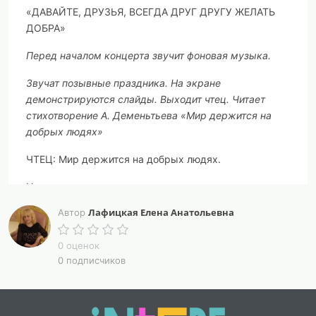
«ДАВАЙТЕ, ДРУЗЬЯ, ВСЕГДА ДРУГ ДРУГУ ЖЕЛАТЬ
ДОБРА»
Перед началом концерта звучит фоновая музыка.
Звучат позывные праздника. На экране
демонстрируются слайды. Выходит чтец. Читает
стихотворение А. Деменьтьева «Мир держится на
добрых людях»
ЧТЕЦ: Мир держится на добрых людях.
Не на агрессии и зле.
Лафицкая Елена Анатольевна
Автор
И если доброты не будет,
То ничего не будет на земле.
0 оценок
0 подписчиков
Мир держится на сострадании,
А не на важности пустой.