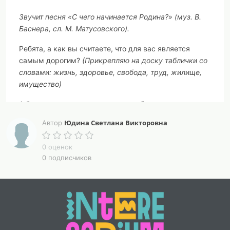
Звучит песня «С чего начинается Родина?» (муз. В.
Баснера, сл. М. Матусовского).
Ребята, а как вы считаете, что для вас является
самым дорогим?
(Прикрепляю на доску таблички со
словами: жизнь, здоровье, свобода, труд, жилище,
имущество)
А без чего еще человек не может быть по-
настоящему счастлив? Что же еще для него является
Юдина Светлана Викторовна
Автор
очень важным?
(Родина.)
0 оценок
Послушайте одну историю.
0 подписчиков
Жил-был Человек. Были у него семья, работа,
друзья, но вдруг у него начались неприятности:
поссорился с товарищами, на работе – выговор. В
общем, обиделся Человек на всех, а больше всего –
на свою страну. Даже говорить стал не «моя
страна», не «мой народ», а «эта страна», «этот