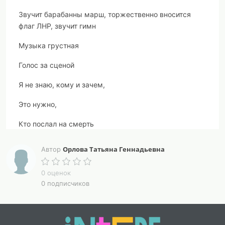
Звучит барабанны марш, торжественно вносится
флаг ЛНР, звучит гимн
Музыка грустная
Голос за сценой
Я не знаю, кому и зачем,
Это нужно,
Кто послал на смерть
Не дрожащей рукой,
Орлова Татьяна Геннадьевна
Автор
Только так бесполезно,
0 оценок
Так зло и ненужно
0 подписчиков
Отпускали их в вечный покой.
Музыка Солдаты на сцене пишут письмо матерям.