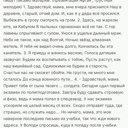
пишут письмо матерям. (презентация Афган , грустная
мелодия) 1. Здравствуй, мама, мне вчера приснился Наш в
деревне, старый, отчий дом. И, как я у деда всё просился
Выбежать в грозу смотреть на гром. 2. Здесь, на жарком
юге, за Кабулом В пыльных гарнизонах всё не так. С гор
лавины спрыгивают с гулом, Унося в ущелье дымный мрак.
Небо не такое, как над Волгой, Ночью звёзд алмазная
метель. Я тебя не видел очень долго, Кончилась бы эта
канитель. 3. Я приеду и женюсь весною, Голоса детишек
зазвучат. Будем их воспитывать с тобою, Пусть растут, как
наш вишнёвый сад. Одинокими не будем в старость,
Счастье нас не сможет обойти. Не грусти, не много мне
осталось До конца военного пути… 4. - Здравствуй, мама.
Привет тебе от сына твоего … солдата. Сегодня сдал первый
экзамен по политподготовке. Завтра буду сдавать строевую
и физо, ведь я мама попал в спецвзвод. У нас экзамен
ускорили на целый месяц от всех. Скоро отправят туда, где
страшно, но служить надо…. Но ничего, мама, это мое
наверное последнее письмо из учебки, так что жди нового
адреса. У Володи спросишь, куда я попаду после учебки.