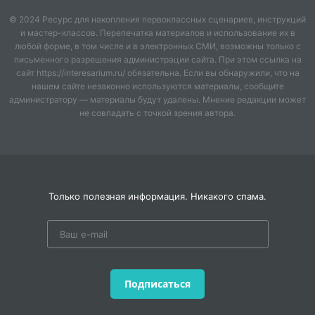
отличать прекрасное от безобразного в
действительности и искусстве.
© 2024 Ресурс для накопления первоклассных сценариев, инструкций
и мастер-классов. Перепечатка материалов и использование их в
любой форме, в том числе и в электронных СМИ, возможны только с
Развивая эстетический вкус обучащихся,
письменного разрешения администрации сайта. При этом ссылка на
необходимо научить их всестороннему постижению
сайт https://interesarium.ru/ обязательна. Если вы обнаружили, что на
литературного произведения.
нашем сайте незаконно используются материалы, сообщите
администратору — материалы будут удалены. Мнение редакции может
Художественное произведение постигается не
не совпадать с точкой зрения автора.
только умом, но и чувствами, эмоциональной
памятью. Предельная эмоциональность характерна
для такого рода литературы, как лирика.
Цель данного открытого занятия – мотивировать
Только полезная информация. Никакого спама.
познавательную деятельность обучающихся,
стимулировать их творческое начало, что
способствует повышению качества образования, а
также закрепить теоретические знания и
практические умения, полученные на занятиях
литературы.
Внеклассное занятие предназначено для
Подписаться
преподавателей, работающих с обучающимися
I
курса учреждений среднего профессионального