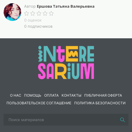
Приложения22
Ершова Татьяна Валерьевна
Автор
ВВЕДЕНИЕ
0 оценок
0 подписчиков
Литературное образование играет решающую роль в
формировании эмоциональной культуры личности.
Цель литературного образования - овладение
системой знаний о художественной литературе,
совершенствование умений анализа и интерпретации
литературно-художественного
произведения, воспитание ответственного отношения
к чтению. Одной из важнейших задач для реализации
названной цели является развитие способности
эстетического восприятия обучащимися явлений
О НАС
ПОМОЩЬ
ОПЛАТА
КОНТАКТЫ
ПУБЛИЧНАЯ ОФЕРТА
литературы и отраженной в ней действительности,
ПОЛЬЗОВАТЕЛЬСКОЕ СОГЛАШЕНИЕ
ПОЛИТИКА БЕЗОПАСНОСТИ
воспитание эстетического вкуса. Эстетический вкус
- способность человека по чувству удовольствия –
неудовольствия дифференцированно воспринимать и
оценивать различные эстетические объекты,