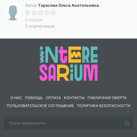
Волгоград
Тарасова Ольга Анатольевна
Автор
2022
0 оценок
Пояснительная записка
0 подписчиков
Праздник – это особое событие, его выделяли среди
остальных будних дней и он имел особое значение в
жизни всего общества. Это специфичная форма
коллективного единения, где выражается общее
настроение
и сопереживание участников. Праздники открывают
детям простор
для творчества, рождают в душе светлые чувства,
воспитывают умение жить
О НАС
ПОМОЩЬ
ОПЛАТА
КОНТАКТЫ
ПУБЛИЧНАЯ ОФЕРТА
в коллективе. Новогодние квесты способствуют
ПОЛЬЗОВАТЕЛЬСКОЕ СОГЛАШЕНИЕ
ПОЛИТИКА БЕЗОПАСНОСТИ
развитию воображения
и внимания. Особая педагогическая ценность их
заключается в том, что они могут помочь ребенку
реализовать лучшее, что в нем есть: стремление
помочь попавшему в беду, стремление встать на