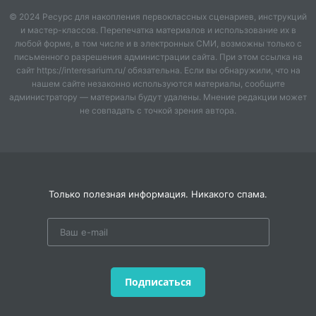
сторону добра.
© 2024 Ресурс для накопления первоклассных сценариев, инструкций
и мастер-классов. Перепечатка материалов и использование их в
Новогодний квест "Спасение Деда Мороза!"
любой форме, в том числе и в электронных СМИ, возможны только с
письменного разрешения администрации сайта. При этом ссылка на
актуален, поскольку вызывает у участников
сайт https://interesarium.ru/ обязательна. Если вы обнаружили, что на
положительно окрашенные эмоциональные
нашем сайте незаконно используются материалы, сообщите
переживания и создает атмосферу творческого
администратору — материалы будут удалены. Мнение редакции может
взаимодействия детей и взрослых.
не совпадать с точкой зрения автора.
Данный методический материал может быть
использован педагогами - организаторами,
учителями, а также педагогами дополнительного
образования.
Только полезная информация. Никакого спама.
Адресат: сценарий новогоднего квеста разработан
для детей от 7 до 11 лет.
Цель: организация и проведение новогоднего квеста
для обучающихся.
Подписаться
Задачи: