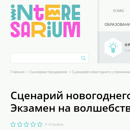
О НАС
ОБРАЗОВАН
ОР
сц
Главная
Сценарии праздников
Сценарий новогоднего утренника
Сценарий новогоднег
Экзамен на волшебст
0 отзывов