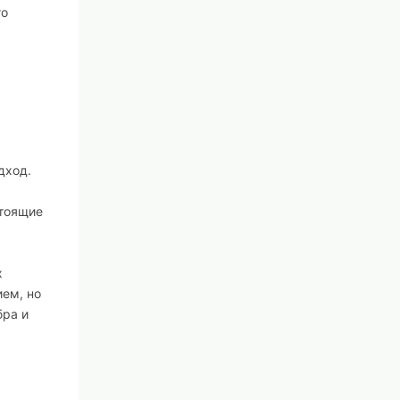
го
дход.
стоящие
х
ием, но
бра и