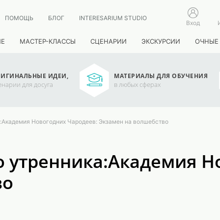
ПОМОЩЬ
БЛОГ
INTERESARIUM STUDIO
Вход
ИЕ
МАСТЕР-КЛАССЫ
СЦЕНАРИИ
ЭКСКУРСИИ
ОЧНЫЕ
ИГИНАЛЬНЫЕ ИДЕИ,
МАТЕРИАЛЫ ДЛЯ ОБУЧЕНИЯ
енарии для досуга
в любых сферах
:Академия Новогодних Чародеев: Экзамен на волшебство
о утренника:Академия Н
во