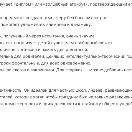
лучает «диплом» или «волшебный атрибут», подтверждающий е
ие» предметы создают атмосферу без больших затрат.
» помогает удерживать внимание и динамику.
, полученный через испытания, очень значим.
роков» организует детей лучше, чем свободный сюжет.
тличная фото-зона и память для родителей.
тельна для родителей, ценящих интеллектуально-творческий по
 Уроки фронтальные, для всех одновременно.
ньше слогов в заклинании. Для старших — можно добавить на
ентичность. Он идеален для частных школ, лицеев, развивающи
телей, которые хотят, чтобы праздник был не только развлечен
, компетентности и принадлежности к «тайному обществу» до