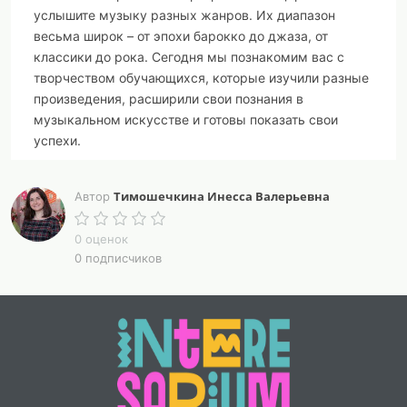
услышите музыку разных жанров. Их диапазон
весьма широк – от эпохи барокко до джаза, от
классики до рока. Сегодня мы познакомим вас с
творчеством обучающихся, которые изучили разные
произведения, расширили свои познания в
музыкальном искусстве и готовы показать свои
успехи.
Ведущий:
Не всё может получиться – они волнуются,
Тимошечкина Инесса Валерьевна
но очень хотят создать настроение праздника для
Автор
всех нас. Давайте встречать наших ребят бурными
аплодисментами. Давайте позволим себе немного
0 оценок
0 подписчиков
отдохнуть от гаджетов и отключим на них звук на это
время. А мы желаем вам получить удовольствие!
Ведущая:
На сцене сводный хор Щигровской
детской школы искусств.
Музыка Чичкова, слова
Ибряева «Здравствуйте, мамы».
Ведущая:
Обучающиеся хорового отделения