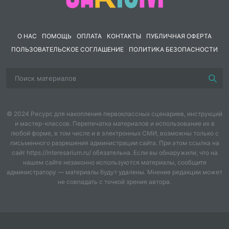
занимаются не только сольным и хоровым пением,
но и познают искусство игры на инструментах –
фортепиано, баяне, гитаре. На сцене обучающаяся
О НАС
ПОМОЩЬ
ОПЛАТА
КОНТАКТЫ
ПУБЛИЧНАЯ ОФЕРТА
второго класса_________. Она исполнит на фортепиано
ПОЛЬЗОВАТЕЛЬСКОЕ СОГЛАШЕНИЕ
ПОЛИТИКА БЕЗОПАСНОСТИ
произведения
«Как под горкой» и «На льду».
Ведущий:
На сцене обучающийся первого
класса
_________. «Про дедушку».
Концертмейстер
Пожидаева Елена Витальевна.
© 2024 Ресурс для накопления первоклассных сценариев, инструкций
Ведущая:
На сцене обучающийся третьего
и мастер-классов. Перепечатка материалов и использование их в
класса
________. «Песенка кота Леопольда».
любой форме, в том числе и в электронных СМИ, возможны только с
Концертмейстер Мироненко Елена Михайловна.
письменного разрешения администрации сайта. При этом ссылка на
сайт https://interesarium.ru/ обязательна. Если вы обнаружили, что на
Ведущий:
На сцене обучающийся пятого
нашем сайте незаконно используются материалы, сообщите
класса
____________
. На баяне он исполнит
администратору — материалы будут удалены. Мнение редакции может
произведения
«Ёлочка», «Во саду ли в огороде
».
не совпадать с точкой зрения автора.
Преподаватель Шацкая Юлия Валерьевна.
Ведущая
: Произведение
«Птичка».
На сцене
__________-
. Концертмейстер Дёмина Инна Сергеевна.