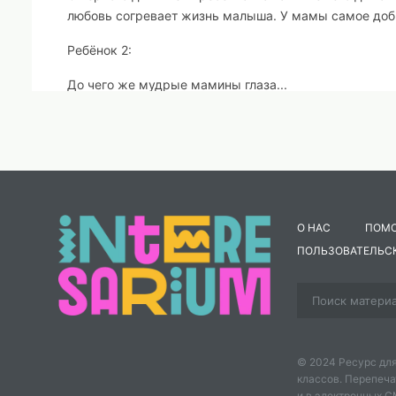
любовь согревает жизнь малыша. У мамы самое добр
Ребёнок 2:
До чего же мудрые мамины глаза...
Видят и без слов они, что хотим сказать!
До чего же сильные руки наших мам,
Все готовы сделать, было б лучше нам.
Ребёнок 3:
Доброте и ласке годы не страшны -
О НАС
ПОМ
С каждым годом больше мамы нам нужны!
ПОЛЬЗОВАТЕЛЬС
Мамочка все старше, детки все взрослей...
Не жалейте теплых слов мамочке своей!
Танец «Мамин вальс»
Ведущая:
Наш праздничный концерт, посвящённый 
© 2024 Ресурс для
и Маргарита!
классов. Перепеча
и в электронных 