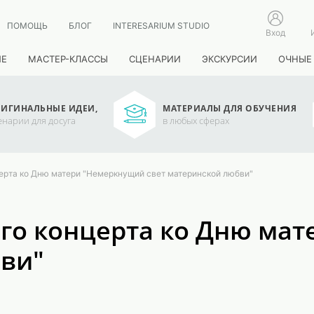
ПОМОЩЬ
БЛОГ
INTERESARIUM STUDIO
Вход
ИЕ
МАСТЕР-КЛАССЫ
СЦЕНАРИИ
ЭКСКУРСИИ
ОЧНЫЕ
ИГИНАЛЬНЫЕ ИДЕИ,
МАТЕРИАЛЫ ДЛЯ ОБУЧЕНИЯ
енарии для досуга
в любых сферах
ерта ко Дню матери "Немеркнущий свет материнской любви"
го концерта ко Дню ма
бви"