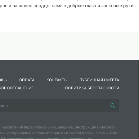
ое и ласковое сердце, самые добрые глаза и ласковые руки .
ОЩЬ
ОПЛАТА
КОНТАКТЫ
ПУБЛИЧНАЯ ОФЕРТА
КОЕ СОГЛАШЕНИЕ
ПОЛИТИКА БЕЗОПАСНОСТИ
самым дорогим, самым любимым мамам продолжат Захаровы Т
 накопления первоклассных сценариев, инструкций и мастер-
тка материалов и использование их в любой форме, в том числе
СМИ, возможны только с письменного разрешения