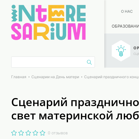
О НАС
ОБРАЗОВАН
ОР
сц
Главная
Сценарии на День матери
Сценарий праздничного конц
Сценарий празднично
свет материнской лю
0 отзывов