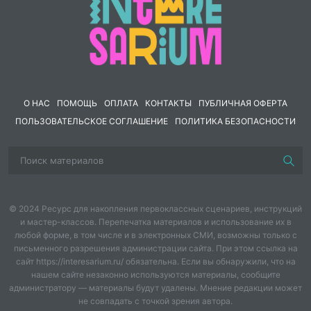
Один день, шесть городов, много впечатлений!
В комплекте: сценарий и материалы для печати.
❤️Карточки с яркими заданиями могу прислать Вам
личным сообщением!
О НАС
ПОМОЩЬ
ОПЛАТА
КОНТАКТЫ
ПУБЛИЧНАЯ ОФЕРТА
ПОЛЬЗОВАТЕЛЬСКОЕ СОГЛАШЕНИЕ
ПОЛИТИКА БЕЗОПАСНОСТИ
© 2024 Ресурс для накопления первоклассных сценариев, инструкций
и мастер-классов. Перепечатка материалов и использование их в
любой форме, в том числе и в электронных СМИ, возможны только с
письменного разрешения администрации сайта. При этом ссылка на
сайт https://interesarium.ru/ обязательна. Если вы обнаружили, что на
нашем сайте незаконно используются материалы, сообщите
администратору — материалы будут удалены. Мнение редакции может
не совпадать с точкой зрения автора.