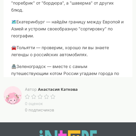
"поребрик" от "бордюра", а "шаверма" от других
блюд.
🗺️Екатеринбург — найдём границу между Европой и
Азией и устроим своеобразную "сортировку" по
географии.
🚘Тольятти — проверим, хорошо ли вы знаете
легенды о российских автомобилях.
🏯Зеленоградск — вместе с самым
путешествующим котом России угадаем города по
известным достопримечательностям.
Анастасия Каткова
Автор
🎶Сочи — музыкальная станция, где вспомним песни
про города России и споём вместе.
0 оценок
0 подписчиков
🧑🏻‍🎓Томск — студенческая столица. Узнаем правду
или мифы о самых необычных традициях
российских вузов.