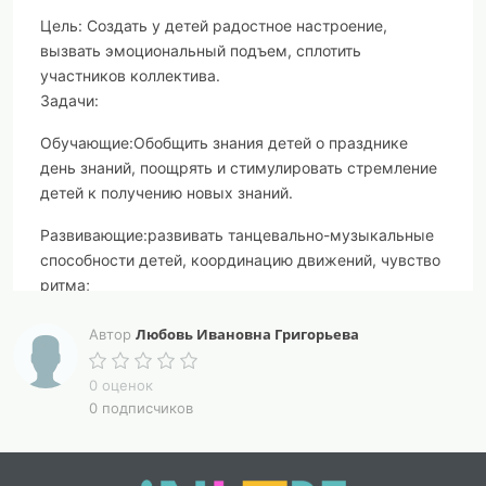
Цель:
Создать у детей радостное настроение,
вызвать эмоциональный подъем, сплотить
участников коллектива.
Задачи:
Обучающие:
Обобщить знания детей о празднике
день знаний, поощрять и стимулировать стремление
детей к получению новых знаний.
Развивающие:
развивать танцевально-музыкальные
способности детей, координацию движений, чувство
ритма;
Воспитательные:
формировать положительные
Любовь Ивановна Григорьева
Автор
эмоции, чувств радости от участия в празднике.
0 оценок
Ход развлечения.
0 подписчиков
Дети заходят в зал под музыку «
Что такое доброта»
вместе с ведущим.