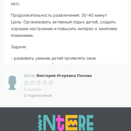
лет).
Продолжительность
развлечения:
30-40 минут
Цель:
Организовать активный отдых детей, создать
хорошее настроение и повысить интерес к занятиям
плаванием.
Задачи:
-
развивать умение детей проявлять свои
двигательные способности и физические качества в
необычных условиях и игровых ситуациях,
Виктория Игоревна Панова
Автор
мобилизовать свои силы в соревнованиях;
- укрепление дружеских взаимоотношений в
0 оценок
детском коллективе.
0 подписчиков
ХОД ПРАЗДНИКА
Звучит музыка. Гости заходят в бассейн,
рассаживаются.
(У бортика сидит грустный водяной).