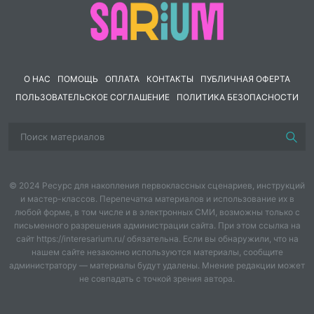
Водяной:
Ой-ой-ой тоска зеленая, ой я мучениииик,
скучно мне, тоскливо.
Помощница:
Ваше мокрейшество может бурю
О НАС
сделать?
ПОМОЩЬ
ОПЛАТА
КОНТАКТЫ
ПУБЛИЧНАЯ ОФЕРТА
ПОЛЬЗОВАТЕЛЬСКОЕ СОГЛАШЕНИЕ
ПОЛИТИКА БЕЗОПАСНОСТИ
Водяной:
Ой тоже мне советник называется-бурлю,
как будто в бурле есть покой. Ты мне новенькое что-
нибудь предложи! Ой-ой-ой-скука.
Помощница:
Ваше мокрейшество, а что если девиц –
красавиц кликнуть?
© 2024 Ресурс для накопления первоклассных сценариев, инструкций
и мастер-классов. Перепечатка материалов и использование их в
Водяной:
А ну-ка, валяй, клич.
любой форме, в том числе и в электронных СМИ, возможны только с
письменного разрешения администрации сайта. При этом ссылка на
Помощница:
Девицы-красавицы, любушки-
сайт https://interesarium.ru/ обязательна. Если вы обнаружили, что на
нашем сайте незаконно используются материалы, сообщите
голубушки, а ну пожалуйте к самому!
администратору — материалы будут удалены. Мнение редакции может
не совпадать с точкой зрения автора.
(девушки водят хоровод под спокойную музыку)
Водяной:
(
сидит засыпает, храпит, просыпается).
Они