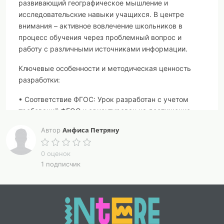
развивающий географическое мышление и
исследовательские навыки учащихся. В центре
внимания – активное вовлечение школьников в
процесс обучения через проблемный вопрос и
работу с различными источниками информации.
Ключевые особенности и методическая ценность
разработки:
• Соответствие ФГОС: Урок разработан с учетом
требований ФГОС и ориентирован на достижение
предметных, метапредметных и личностных
Анфиса Петряну
Автор
результатов обучения.
• Проблемно-ориентированный подход: Урок
0 оценок
1 подписчик
строится вокруг проблемного вопроса,
мотивирующего учащихся к поиску информации и
формированию собственных выводов.
• Интерактивность: Включены разнообразные
интерактивные формы работы.