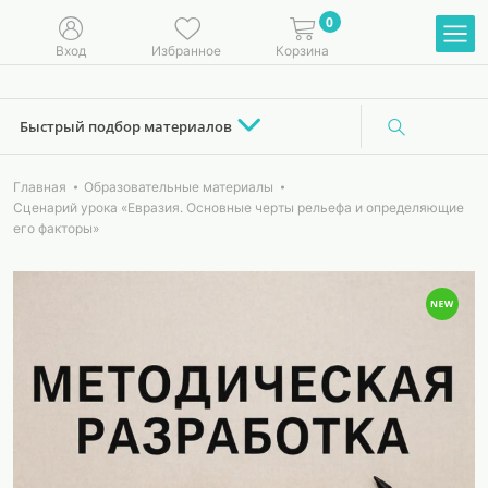
0
Вход
Избранное
Корзина
Быстрый подбор материалов
Главная
Образовательные материалы
Сценарий урока «Евразия. Основные черты рельефа и определяющие
его факторы»