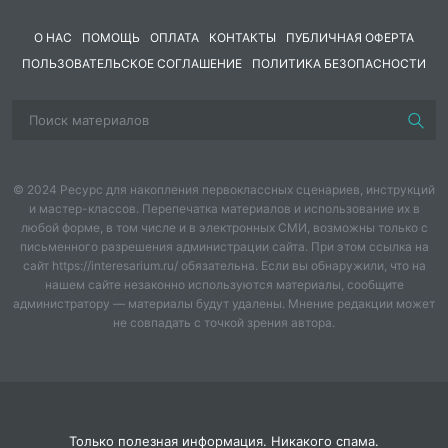
ресурсам.
О НАС
ПОМОЩЬ
ОПЛАТА
КОНТАКТЫ
ПУБЛИЧНАЯ ОФЕРТА
Структурированный конспект:
Конспект урока
ПОЛЬЗОВАТЕЛЬСКОЕ СОГЛАШЕНИЕ
содержит детальное описание каждого этапа, с
ПОЛИТИКА БЕЗОПАСНОСТИ
четко сформулированными целями, задачами,
ожидаемыми результатами, перечнем необходимого
оборудования и дидактических материалов.
Готовые материалы:
Разработка включает в себя
определения, классификации, проблемный вопрос и
© 2024 Ресурс для накопления первоклассных сценариев, инструкций
сценарий проведения урока, а также предлагает
и мастер-классов. Перепечатка материалов и использование их в
творческое домашнее задание.
любой форме, в том числе и в электронных СМИ, возможны только с
письменного разрешения администрации сайта. При этом ссылка на
Ключи к заданиям:
Ответы и возможные
сайт https://interesarium.ru/ обязательна. Если вы обнаружили, что на
направления рассуждений учеников
нашем сайте незаконно используются материалы, сообщите
подразумеваются ходом урока и готовностью
администратору — материалы будут удалены. Мнение редакции может
учителя к обсуждению.
не совпадать с точкой зрения автора.
Чем полезна эта разработка учителю:
Экономия времени на подготовку:
Учитель получает
готовый к использованию конспект урока с
продуманной структурой и методическими
Только полезная информация. Никакого спама.