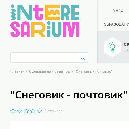
О НАС
ОБРАЗОВАН
ОР
сц
Главная
Сценарии на Новый год
"Снеговик - почтовик"
"Снеговик - почтовик"
0 отзывов