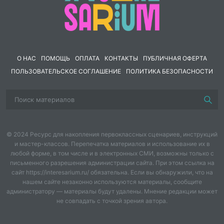
Форма проведения:
спортивный праздник
Приоритетная образовательная область:
физическое
развитие
Интеграция образовательных областей:
физическое
О НАС
ПОМОЩЬ
ОПЛАТА
КОНТАКТЫ
ПУБЛИЧНАЯ ОФЕРТА
развитие, познавательное развитие, речевое
ПОЛЬЗОВАТЕЛЬСКОЕ СОГЛАШЕНИЕ
ПОЛИТИКА БЕЗОПАСНОСТИ
развитие, художественно- эстетическое развитие
Предварительная работа:
Беседа на тему: «Что такое
для вас мама?»
Оборудование:
© 2024 Ресурс для накопления первоклассных сценариев, инструкций
и мастер-классов. Перепечатка материалов и использование их в
Скакалки- 2 шт.
любой форме, в том числе и в электронных СМИ, возможны только с
письменного разрешения администрации сайта. При этом ссылка на
Дуги- 2шт.
сайт https://interesarium.ru/ обязательна. Если вы обнаружили, что на
нашем сайте незаконно используются материалы, сообщите
Кегли- 2шт.
администратору — материалы будут удалены. Мнение редакции может
не совпадать с точкой зрения автора.
Ракетки для бадминтона- 2 шт.