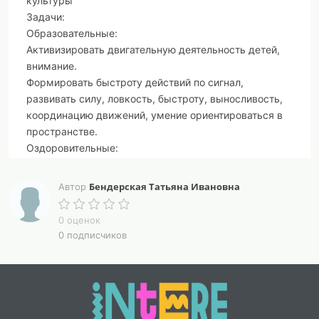
культуры
Задачи:
Образовательные:
Активизировать двигательную деятельность детей,
внимание.
Формировать быстроту действий по сигнал,
развивать силу, ловкость, быстроту, выносливость,
координацию движений, умение ориентироваться в
пространстве.
Оздоровительные:
Создать положительные эмоции от совместного
общения родителей и детей.
Бендерская Татьяна Ивановна
Автор
Приобщать мам к занятию физической культуры
вместе с детьми.
0 оценок
Воспитательные:
0 подписчиков
Развивать в игре дружеские взаимоотношения
между детьми.
Воспитывать смелость, честность,
самостоятельность.