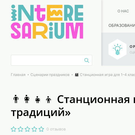
О НАС
ОБРАЗОВАН
ОР
сц
Главная
Сценарии праздников
👨‍👩‍👧‍👦 Станционная игра для 1–
👨‍👩‍👧‍👦 Станционна
традиций»
0 отзывов