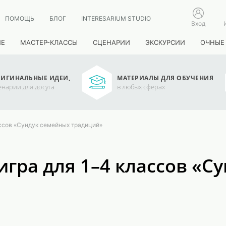
ПОМОЩЬ
БЛОГ
INTERESARIUM STUDIO
Вход
ИЕ
МАСТЕР-КЛАССЫ
СЦЕНАРИИ
ЭКСКУРСИИ
ОЧНЫЕ
ИГИНАЛЬНЫЕ ИДЕИ,
МАТЕРИАЛЫ ДЛЯ ОБУЧЕНИЯ
енарии для досуга
в любых сферах
4 классов «Сундук семейных традиций»
я игра для 1–4 классов «