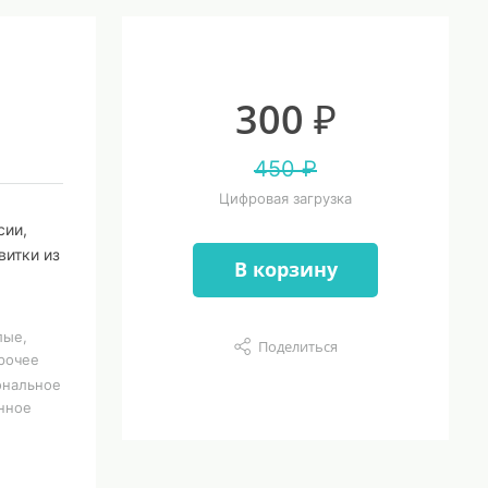
300 ₽
450 ₽
Цифровая загрузка
сии,
витки из
В корзину
лые,
Поделиться
Прочее
ональное
онное