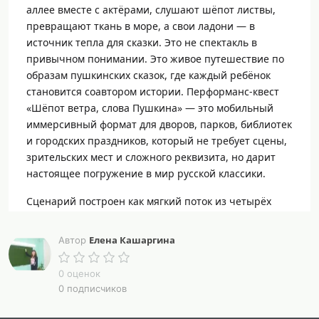
аллее вместе с актёрами, слушают шёпот листвы,
превращают ткань в море, а свои ладони — в
источник тепла для сказки. Это не спектакль в
привычном понимании. Это живое путешествие по
образам пушкинских сказок, где каждый ребёнок
становится соавтором истории. Перформанс-квест
«Шёпот ветра, слова Пушкина» — это мобильный
иммерсивный формат для дворов, парков, библиотек
и городских праздников, который не требует сцены,
зрительских мест и сложного реквизита, но дарит
настоящее погружение в мир русской классики.
Сценарий построен как мягкий поток из четырёх
станций, вдохновлённых сказками Александра
Сергеевича Пушкина. Дети учатся благодарности
Елена Кашаргина
Автор
через движение, находят смелость сказать «я здесь»
в ритме команды, согревают добротой холодный
0 оценок
образ и в финале становятся хранителями сказки.
0 подписчиков
Всё происходит в естественной среде: актёры не
выходят на подмостки, а движутся среди детей,