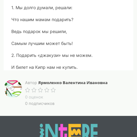
1. Мы долго думали, решали:
Что нашим мамам подарить?
Ведь подарок мы решили,
Самым лучшим может быть!
2. Подарить
«джакузи»
мы не можем.
И билет на Кипр нам не купить.
3. Мерседесы подарить нам сложно тоже.
Ярмоленко Валентина Ивановна
Автор
Все. Что же нашим мамам подарить?
0 оценок
4. И сам собой пришел ответ:
0 подписчиков
Подарим мы в
театр билет
!
5. Все роли здесь исполним сами