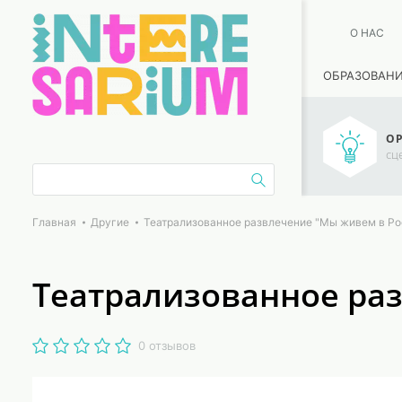
О НАС
ОБРАЗОВАН
ОР
сц
Главная
Другие
Театрализованное развлечение "Мы живем в Ро
Театрализованное ра
0 отзывов