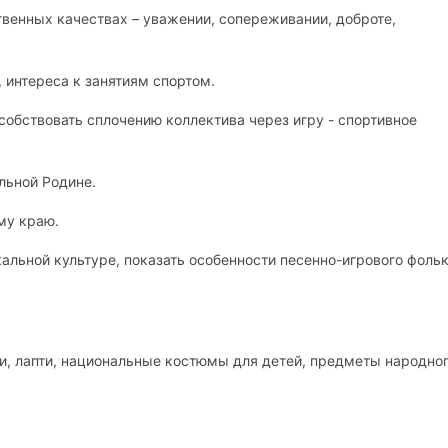
твенных качествах – уважении, сопереживании, доброте,
 интереса к занятиям спортом.
собствовать сплочению коллектива через игру - спортивное
льной Родине.
му краю.
альной культуре, показать особенности песенно-игрового фоль
чки, лапти, национальные костюмы для детей, предметы народно