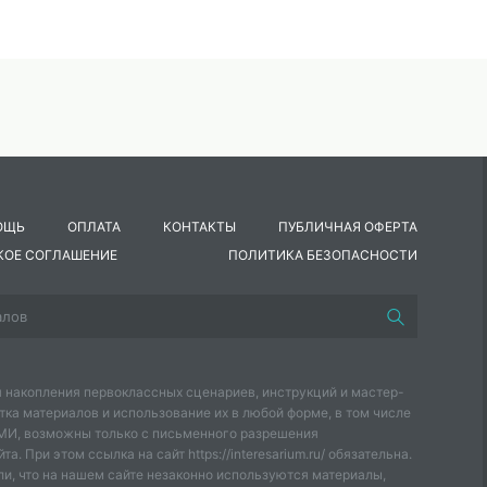
ОЩЬ
ОПЛАТА
КОНТАКТЫ
ПУБЛИЧНАЯ ОФЕРТА
КОЕ СОГЛАШЕНИЕ
ПОЛИТИКА БЕЗОПАСНОСТИ
 накопления первоклассных сценариев, инструкций и мастер-
тка материалов и использование их в любой форме, в том числе
СМИ, возможны только с письменного разрешения
а. При этом ссылка на сайт https://interesarium.ru/ обязательна.
и, что на нашем сайте незаконно используются материалы,