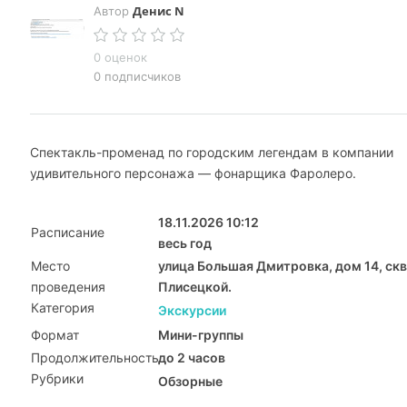
Денис N
Автор
0 оценок
0 подписчиков
Спектакль-променад по городским легендам в компании
удивительного персонажа — фонарщика Фаролеро.
18.11.2026 10:12
Расписание
весь год
Место
улица Большая Дмитровка, дом 14, скв
проведения
Плисецкой.
Категория
Экскурсии
Формат
Мини-группы
Продолжительность
до 2 часов
Рубрики
Обзорные