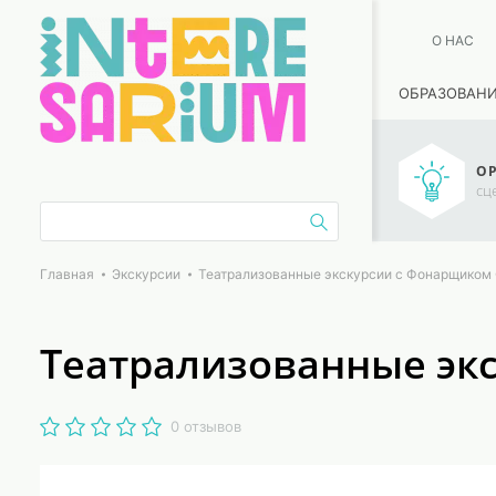
О НАС
ОБРАЗОВАН
ОР
сц
Главная
Экскурсии
Театрализованные экскурсии с Фонарщиком
Театрализованные эк
0 отзывов