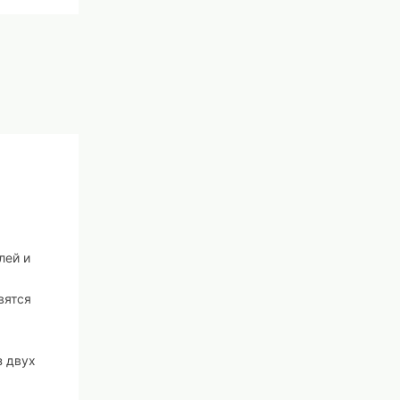
лей и
вятся
з двух