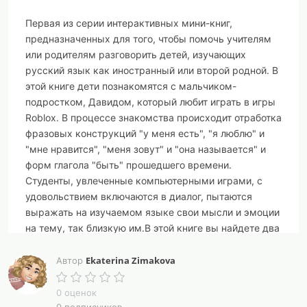
Первая из серии интерактивных мини-книг,
предназначенных для того, чтобы помочь учителям
или родителям разговорить детей, изучающих
русский язык как иностранный или второй родной. В
этой книге дети познакомятся с мальчиком-
подростком, Давидом, который любит играть в игры
Roblox. В процессе знакомства происходит отработка
фразовых конструкций "у меня есть", "я люблю" и
"мне нравится", "меня зовут" и "она называется" и
форм глагола "быть" прошедшего времени.
Студенты, увлеченные компьютерными играми, с
удовольствием включаются в диалог, пытаются
выражать на изучаемом языке свои мысли и эмоции
на тему, так близкую им.В этой книге вы найдете два
рабочих листа с заданиями и две ссылки на две
интерактивные игры на закрепление фраз "у него\неё
Ekaterina Zimakova
Автор
есть" и на отработку постановки глагола "быть" в
правильную форму прошедшего времени, созданные
0 оценок
автором. Версия для мальчиков. Есть аналогичная
0 подписчиков