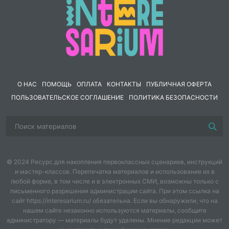
(СУПРУГОВ, РОДИТЕЛЕЙ И ДЕТЕЙ) (10 заданий).
Преимущества данной разработки в том, что не
нужно самостоятельно искать задания по конкретной
теме кодификатора, строгий и минималистичный
дизайн, ответы в конце, задания прошлых лет из
официальных источников (банк ФИПИ и сборников
Котовой, Лисковой).
О НАС
ПОМОЩЬ
ОПЛАТА
КОНТАКТЫ
ПУБЛИЧНАЯ ОФЕРТА
ПОЛЬЗОВАТЕЛЬСКОЕ СОГЛАШЕНИЕ
ПОЛИТИКА БЕЗОПАСНОСТИ
© 2024 Ресурс для накопления первоклассных сценариев, инструкций
и мастер-классов. Перепечатка материалов и использование их в
любой форме, в том числе и в электронных СМИ, возможны только с
письменного разрешения администрации сайта. При этом ссылка на
сайт https://interesarium.ru/ обязательна. Если вы обнаружили, что на
нашем сайте незаконно используются материалы, сообщите
администратору — материалы будут удалены. Мнение редакции может