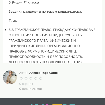
5.9» для 11 класса
Задания разделены по темам кодификатора.
Темы:
5.8 ГРАЖДАНСКОЕ ПРАВО. ГРАЖДАНСКО-ПРАВОВЫЕ
ОТНОШЕНИЯ: ПОНЯТИЯ И ВИДЫ. СУБЪЕКТЫ
ГРАЖДАНСКОГО ПРАВА. ФИЗИЧЕСКИЕ И
ЮРИДИЧЕСКИЕ ЛИЦА. ОРГАНИЗАЦИОННО-
ПРАВОВЫЕ ФОРМЫ ЮРИДИЧЕСКИХ ЛИЦ.
ПРАВОСПОСОБНОСТЬ И ДЕЕСПОСОБНОСТЬ.
ДЕЕСПОСОБНОСТЬ НЕСОВЕРШЕННОЛЕТНИХ.
ЗАЩИТА ГРАЖДАНСКИХ ПРАВ. ГРАЖДАНСКО-
Александра Сацюк
ПРАВОВАЯ ОТВЕТСТВЕННОСТЬ (10 заданий);
Автор
5.9 СЕМЕЙНОЕ ПРАВО. СЕМЬЯ И БРАК КАК
СОЦИАЛЬНО ПРАВОВЫЕ ИНСТИТУТЫ. ПОРЯДОК И
0 оценок
0 подписчиков
УСЛОВИЯ ЗАКЛЮЧЕНИЯ И РАСТОРЖЕНИЯ БРАКА.
ПРАВОВОЕ РЕГУЛИРОВАНИЕ ОТНОШЕНИЙ
СУПРУГОВ. ПРАВА И ОБЯЗАННОСТИ ЧЛЕНОВ СЕМЬИ