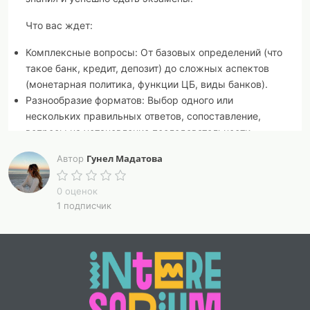
Что вас ждет:
Комплексные вопросы:
От базовых определений (что
такое банк, кредит, депозит) до сложных аспектов
(монетарная политика, функции ЦБ, виды банков).
Разнообразие форматов:
Выбор одного или
нескольких правильных ответов, сопоставление,
вопросы на установление последовательности.
Актуальность:
Вопросы составлены с учетом
Гунел Мадатова
Автор
требований ФГОС и кодификатора ЕГЭ/ОГЭ.
Идеально для:
Самопроверки, подготовки к
0 оценок
контрольным работам, зачетам, ОГЭ и ЕГЭ по
1 подписчик
обществознанию.
Не упустите шанс стать экспертом в банковском
деле! Пройдите тест и убедитесь в своих знаниях!
Вариант 4 (С фокусом на решение проблемы):
Решите проблему с темой "Банки и банковская