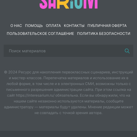
система"!
Запутались в функциях Центрального банка? Не
можете отличить активные операции от пассивных?
О НАС
ПОМОЩЬ
ОПЛАТА
КОНТАКТЫ
ПУБЛИЧНАЯ ОФЕРТА
Наш тест по обществознанию на тему "Банки и
ПОЛЬЗОВАТЕЛЬСКОЕ СОГЛАШЕНИЕ
ПОЛИТИКА БЕЗОПАСНОСТИ
банковская система" создан специально для того,
чтобы расставить все точки над "i"!
Это не просто набор вопросов, а эффективный
инструмент для:
© 2024 Ресурс для накопления первоклассных сценариев, инструкций
Выявления слабых мест:
Точно покажет, какие
и мастер-классов. Перепечатка материалов и использование их в
аспекты темы требуют дополнительного изучения.
любой форме, в том числе и в электронных СМИ, возможны только с
Закрепления материала:
Поможет запомнить
письменного разрешения администрации сайта. При этом ссылка на
сложные термины и процессы.
сайт https://interesarium.ru/ обязательна. Если вы обнаружили, что на
Систематизации знаний:
Упорядочит информацию в
нашем сайте незаконно используются материалы, сообщите
администратору — материалы будут удалены. Мнение редакции может
вашей голове.
не совпадать с точкой зрения автора.
Включает вопросы по структуре банковской
системы, видам банков, их операциям, роли денег и
кредита. Перестаньте гадать — начните понимать!