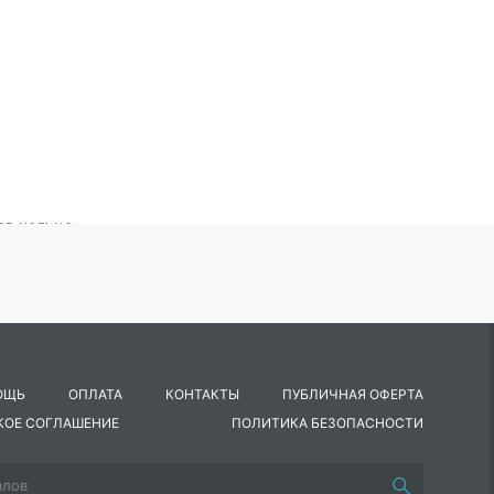
ов кольцо:
ОЩЬ
ОПЛАТА
КОНТАКТЫ
ПУБЛИЧНАЯ ОФЕРТА
танцевального характера, выполняемые с предметами и без
КОЕ СОГЛАШЕНИЕ
ПОЛИТИКА БЕЗОПАСНОСТИ