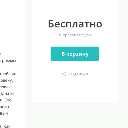
Бесплатно
Цифровая загрузка
В корзину
в
рограммы
ажнейших
Поделиться
ловеку,
еловек
Одна из
и. Это
ление
овый
 (как