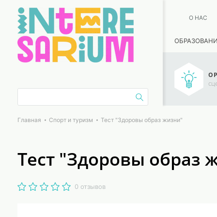
О НАС
ОБРАЗОВАН
ОР
сц
Главная
Спорт и туризм
Тест "Здоровы образ жизни"
Тест "Здоровы образ 
0 отзывов