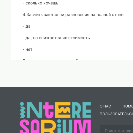
- сколько хочешь
4.Засчитываются ли равновесия на полной стопе:
- да
- да, но снижается их стоимость
- нет
5.Нужно ли касаться ногой головы во время элемент
-касание любой частью ноги обязательно
- касание не обязательно
- достаточно просто согнуть ногу
О НАС
ПОМ
6. Основными средствами ее являются упражнения 
предметов. Что за вид спорта?
ПОЛЬЗОВАТЕЛЬС
- Легкая атлетика