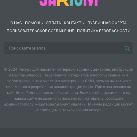
они
соединены
противительными
союзами
а,
но,
да
(=но),
зато,
ставитсяпередсоюзом!)
О НАС
ПОМОЩЬ
ОПЛАТА
КОНТАКТЫ
ПУБЛИЧНАЯ ОФЕРТА
Мама
купила
не
яблоки
,
а
груши
.
ПОЛЬЗОВАТЕЛЬСКОЕ СОГЛАШЕНИЕ
ПОЛИТИКА БЕЗОПАСНОСТИ
, А
Мама
купила
яблоки,
д
Мама
купила
яблоки,
но
нам
не
отдала
.
,
ДА
, НО
© 2024 Ресурс для накопления первоклассных сценариев, инструкций
3
.Если
они
соединены
повторяющимися
союзами
и
–
и,
или
–
или
и мастер-классов. Перепечатка материалов и использование их в
любой форме, в том числе и в электронных СМИ, возможны только с
ни,
либо
–
письменного разрешения администрации сайта. При этом ссылка на
сайт https://interesarium.ru/ обязательна. Если вы обнаружили, что на
либо,
не
то
–
не
то
(
запятая
ставится после
каждого
нашем сайте незаконно используются материалы, сообщите
однородного
члена
предложения!)
администратору — материалы будут удалены. Мнение редакции может
не совпадать с точкой зрения автора.
Мама
купила
и
яблоки
,
и
груши
,
и
сливы
.
Мама
купила
яблоки
,
и
И
, И
, И
, И
, И