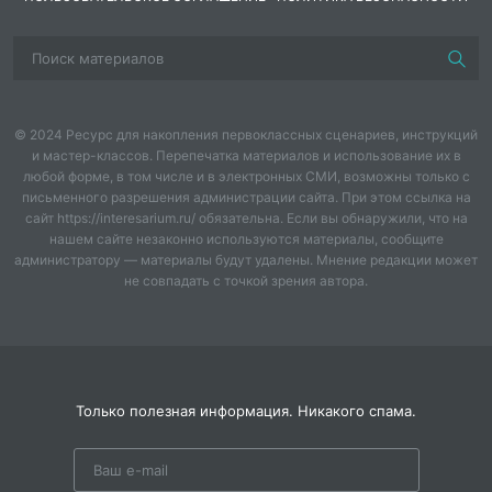
правую сторону, команду зеленых на левую. В
каждой команде будут переводчики. Команды по
очереди отвечают на вопросы. Обсуждают вместе
(вся команда), отвечает один. Если команда не
отвечает, право ответа переходит к другой команде.
© 2024 Ресурс для накопления первоклассных сценариев, инструкций
1. конкурс
"Придумай название команды".
и мастер-классов. Перепечатка материалов и использование их в
любой форме, в том числе и в электронных СМИ, возможны только с
2.конкурс "На загадку дай отгадку"
письменного разрешения администрации сайта. При этом ссылка на
сайт https://interesarium.ru/ обязательна. Если вы обнаружили, что на
1. Поёт рожок, поёт рожок!
нашем сайте незаконно используются материалы, сообщите
администратору — материалы будут удалены. Мнение редакции может
Мы гоним стадо на лужок.
не совпадать с точкой зрения автора.
Пасём коров мы целый день,
Лишь станет жарко – гоним в тень. (Пастухи.)
2.Он у батюшки-царя
Только полезная информация. Никакого спама.
Был слугой совсем не зря.
При собаках царских жил,