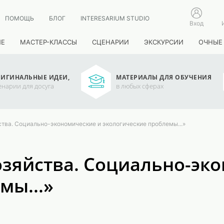
ПОМОЩЬ
БЛОГ
INTERESARIUM STUDIO
Вход
ИЕ
МАСТЕР-КЛАССЫ
СЦЕНАРИИ
ЭКСКУРСИИ
ОЧНЫЕ
ИГИНАЛЬНЫЕ ИДЕИ,
МАТЕРИАЛЫ ДЛЯ ОБУЧЕНИЯ
енарии для досуга
в любых сферах
ства. Социально-экономические и экологические проблемы...»
озяйства. Социально-эк
мы...»