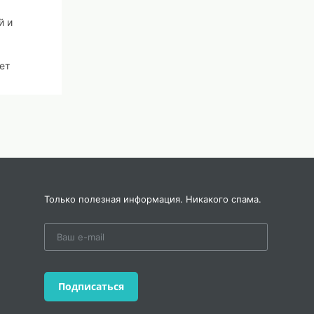
й и
ет
вязи
ам
Только полезная информация. Никакого спама.
ва.
ти,
Подписаться