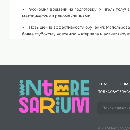
• Экономия времени на подготовку: Учитель получае
методическими рекомендациями.
• Повышение эффективности обучения: Использован
более глубокому усвоению материала и активизируе
• Формирование социально-экологического сознани
хозяйственной деятельности и окружающей среды, а
региона.
• Возможность для профессионального развития: Р
совершенствования методических навыков и освоен
О НАС
ПОМ
Разработка предлагает структурированный и содерж
ПОЛЬЗОВАТЕЛЬС
Социально-экономические и экологические проблемы
инструмент для проведения интересного и эффективн
гражданской позиции и экологической культуры уча
© 2024 Ресурс для