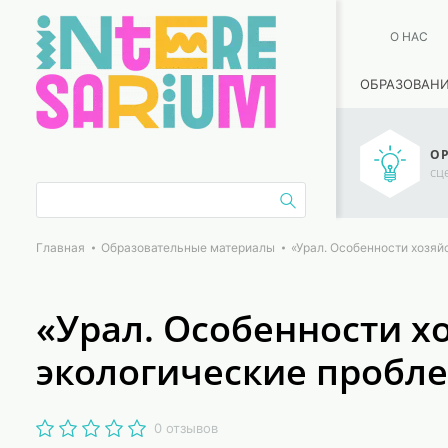
О НАС
ОБРАЗОВАН
ОР
сц
Главная
Образовательные материалы
«Урал. Особенности хозяй
«Урал. Особенности х
экологические пробле
0 отзывов