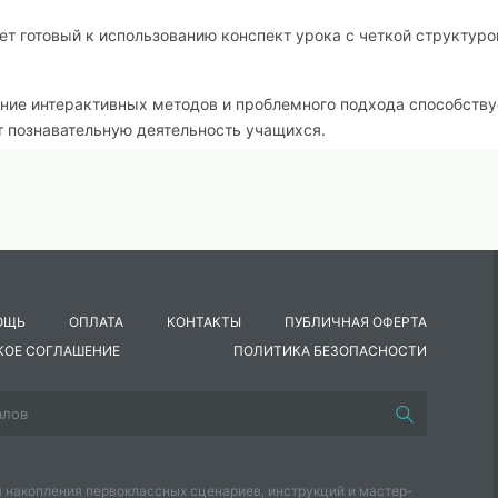
т готовый к использованию конспект урока с четкой структуро
ие интерактивных методов и проблемного подхода способству
т познавательную деятельность учащихся.
я: Урок направлен на развитие у учащихся понимания взаимос
 также на формирование ответственного отношения к проблем
азработка может служить основой для дальнейшего
ия новых подходов к преподаванию географии.
ОЩЬ
ОПЛАТА
КОНТАКТЫ
ПУБЛИЧНАЯ ОФЕРТА
ательный подход к изучению темы «Урал. Особенности хозяйст
КОЕ СОГЛАШЕНИЕ
ПОЛИТИКА БЕЗОПАСНОСТИ
 и перспективы развития». Она представляет собой готовый
ого урока, направленного на развитие познавательной активнос
щихся.
 накопления первоклассных сценариев, инструкций и мастер-