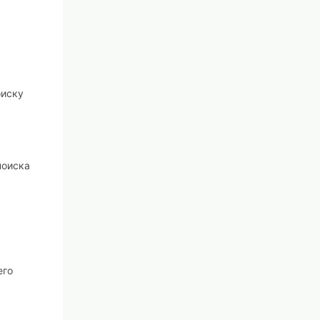
оиску
поиска
его