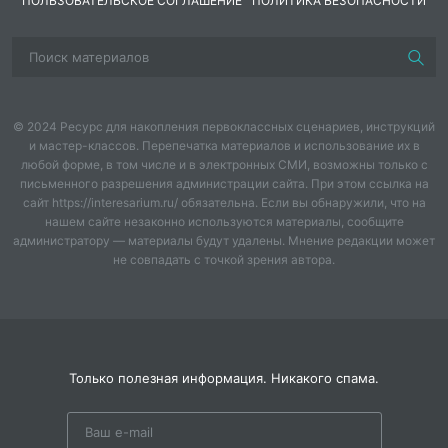
арифметических действий;
ПОЛЬЗОВАТЕЛЬСКОЕ СОГЛАШЕНИЕ
ПОЛИТИКА БЕЗОПАСНОСТИ
- распределять объекты на группы по заданному
основанию;
- наблюдать математические объекты ( числа) в
окружающем мире;
© 2024 Ресурс для накопления первоклассных сценариев, инструкций
и мастер-классов. Перепечатка материалов и использование их в
Регулятивные:
любой форме, в том числе и в электронных СМИ, возможны только с
письменного разрешения администрации сайта. При этом ссылка на
- проявлять интерес к проверке результатов решения
сайт https://interesarium.ru/ обязательна. Если вы обнаружили, что на
нашем сайте незаконно используются материалы, сообщите
учебной задачи, с помощью учителя устанавливать
администратору — материалы будут удалены. Мнение редакции может
причину возникшей ошибки и трудности;
не совпадать с точкой зрения автора.
- действовать в соответствии с предложенным
образцом
;
Коммуникативные:
Только полезная информация. Никакого спама.
- описывать своими словами сюжетную ситуацию и
математическое отношение , представленное в
задаче;