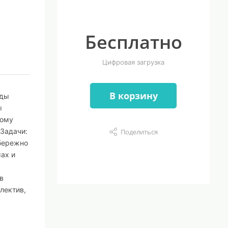
Бесплатно
Цифровая загрузка
В корзину
оды
ы
ному
 Задачи:
Поделиться
 бережно
мах и
в
лектив,