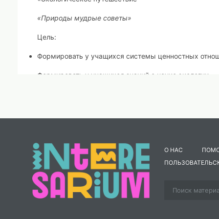
«Природы мудрые советы»
Цель:
Формировать у учащихся системы ценностных отнош
Формировать у учащихся знаний о науке экологии.
Задачи:
Воспитывать уважение, любовь к природе и стремлен
Формировать у учащихся знания о нормах и правилах
О НАС
ПОМ
Развивать речь учащихся, познавательную активност
ПОЛЬЗОВАТЕЛЬС
Воспитывать дружный коллектив, способный принима
Оборудование:
Плакаты с высказываниями о природе.