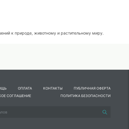
ений к природе, животному и растительному миру.
ие бережно относиться к ней;
 поведения в лесу;
ОЩЬ
ОПЛАТА
КОНТАКТЫ
ПУБЛИЧНАЯ ОФЕРТА
ь, индивидуальные способности в процессе творческих заданий
КОЕ СОГЛАШЕНИЕ
ПОЛИТИКА БЕЗОПАСНОСТИ
ть решения, уважая друг друга.