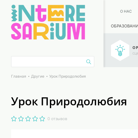
О НАС
ОБРАЗОВАН
ОР
сц
Главная
Другие
Урок Природолюбия
Урок Природолюбия
0 отзывов