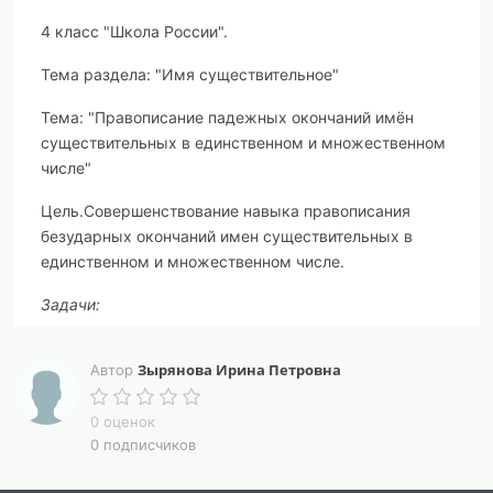
4 класс "Школа России".
Тема раздела
: "Имя существительное"
Тема:
"Правописание падежных окончаний имён
существительных в единственном и множественном
числе"
Цель.
Совершенствование навыка правописания
безударных окончаний имен существительных в
единственном и множественном числе.
Задачи:
-
формировать практические умения проверять
Зырянова Ирина Петровна
Автор
и правильно писать безударные падежные окончания
имён существительных единственного и
0 оценок
множественного числа;
0 подписчиков
- развивать орфографическую зоркость, устную и
письменную речь, внимание, мышление;