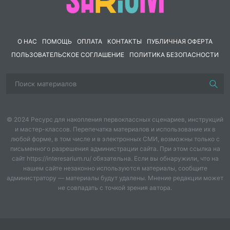
I четверть → 10 уроков («Ты учишься
·
изображать»)
II четверть → 8 уроков («Ты украшаешь»)
·
III четверть → 7 уроков («Ты строишь»)
·
О НАС
ПОМОЩЬ
ОПЛАТА
КОНТАКТЫ
ПУБЛИЧНАЯ ОФЕРТА
IV четверть → 8 уроков («Три мастера всегда
·
ПОЛЬЗОВАТЕЛЬСКОЕ СОГЛАШЕНИЕ
ПОЛИТИКА БЕЗОПАСНОСТИ
вместе»)
📌 Подходит для: учителей начальных
классов, студентов, родителей, методистов.
💬
Никаких заумных таблиц — только
живой текст и понятная структура.
© 2024 Ресурс для накопления первоклассных сценариев, инструкций
и мастер-классов. Перепечатка материалов и использование их в
любой форме, в том числе и в электронных СМИ, возможны только с
письменного разрешения администрации сайта. При этом ссылка на
сайт https://interesarium.ru/ обязательна. Если вы обнаружили, что на
нашем сайте незаконно используются материалы, сообщите
администратору — материалы будут удалены. Мнение редакции может
не совпадать с точкой зрения автора.