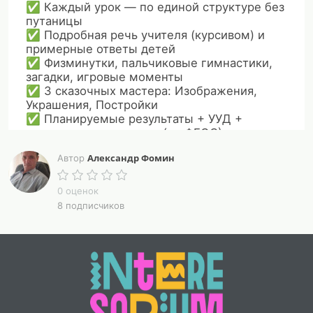
✅ Каждый урок — по единой структуре без
путаницы
✅ Подробная речь учителя (курсивом) и
примерные ответы детей
✅ Физминутки, пальчиковые гимнастики,
загадки, игровые моменты
✅ 3 сказочных мастера: Изображения,
Украшения, Постройки
✅ Планируемые результаты + УУД +
программа воспитания (по ФГОС)
✅ Практика: рисунок, живопись, лепка,
Александр Фомин
Автор
аппликация, бумагопластика, печатки,
коллаж, Paint
✅ Рефлексия и критерии оценки (без
0 оценок
баллов)
8 подписчиков
✅ Приложения: материалы, словарь
терминов, литература, памятки
33 урока — целый учебный год без лишней
головной боли.
🗂️ Четверти: