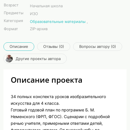
Возраст
Начальная школа
Предметы
ИЗО
Категория
Образовательные материалы
,
Формат
ZIP-архив
Описание
Отзывы (0)
Вопросы автору (0)
Другие проекты автора
Описание проекта
34 полных конспекта уроков изобразительного
искусства для 4 класса.
Готовый годовой план по программе Б. М.
Неменского (ФРП, ФГОС). Сценарии с подробной
речью учителя, примерными ответами детей,
физминутками, играми. От русской избы до