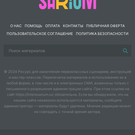
и учеников).
•
Подробный ход урока с развёрнутой речью
учителя (курсив) и примерными ответами учеников.
•
Физминутки, пальчиковые гимнастики, загадки,
О НАС
ПОМОЩЬ
ОПЛАТА
КОНТАКТЫ
ПУБЛИЧНАЯ ОФЕРТА
ребусы, игровые приёмы.
ПОЛЬЗОВАТЕЛЬСКОЕ СОГЛАШЕНИЕ
ПОЛИТИКА БЕЗОПАСНОСТИ
•
Практические задания: живопись, графика,
аппликация, бумагопластика, коллаж, лепка,
макетирование, цифровое моделирование.
•
Рефлексия, организация мини-выставок, итоги.
•
Творческие домашние задания (по желанию, без
отметок).
© 2024 Ресурс для накопления первоклассных сценариев, инструкций
и мастер-классов. Перепечатка материалов и использование их в
•
Критерии оценки (словесные, без баллов).
любой форме, в том числе и в электронных СМИ, возможны только с
•
Примечания и советы учителю.
письменного разрешения администрации сайта. При этом ссылка на
•
Занимательный блок «А знаете ли вы?» с
сайт https://interesarium.ru/ обязательна. Если вы обнаружили, что на
неожиданными фактами.
нашем сайте незаконно используются материалы, сообщите
администратору — материалы будут удалены. Мнение редакции может
Представьте: вы заходите в класс, открываете
не совпадать с точкой зрения автора.
сборник — и у вас готовый сценарий на 40 минут.
Дети строят макет русской избы, создают панно
«Осенняя ярмарка», проектируют витраж для