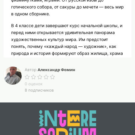
готического собора, от сакуры до мечети — весь мир
в одном сборнике.
В 4 классе дети завершают курс начальной школы, и
перед ними открывается удивительная панорама
художественных культур мира. Им предстоит
понять, почему «каждый народ — художник», как
природа и история формируют образ жилища, храма
и костюма, и что общего у всех людей на Земле.
Каждый конспект содержит:
Александр Фомин
Автор
•
Цели и задачи (образовательные, развивающие,
воспитательные).
0 оценок
•
Планируемые результаты (предметные,
8 подписчиков
метапредметные, личностные).
•
Формирование УУД (познавательные,
регулятивные, коммуникативные).
•
Реализация воспитательной работы по
направлениям ФРП.
•
Оборудование и материалы (список для учителя