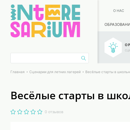
О НАС
ОБРАЗОВАН
ОР
сц
Главная
Сценарии для летних лагерей
Весёлые старты в школьн
Весёлые старты в шко
0 отзывов