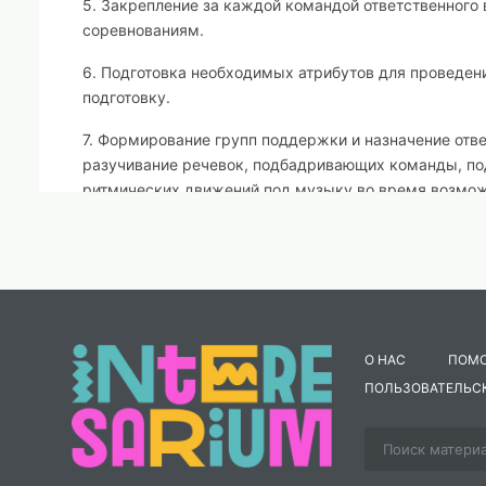
5. Закрепление за каждой командой ответственного
соревнованиям.
6. Подготовка необходимых атрибутов для проведения
подготовку.
7. Формирование групп поддержки и назначение отве
разучивание речевок, подбадривающих команды, под
ритмических движений под музыку во время возможны
8. Подготовка местности на территории лагеря, раз
избежание ситуаций, связанных с травмами и несча
мероприятия на стадионе.
9. Команды разрабатывают свои эмблемы, девизы; го
самодеятельный номер на спортивную тематику. Это
О НАС
ПОМ
обручем и т. п.) или акробатический эпод и т. д.
ПОЛЬЗОВАТЕЛЬС
10. Команды продумывают свою экипировку. Желател
Приветствуется спортивный стиль: однотонные футб
(нежелательны шорты - при возможном падении ребе