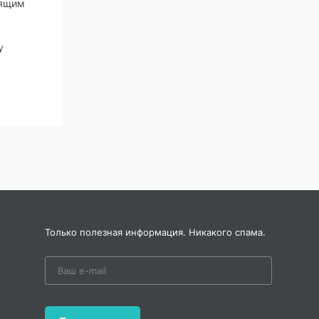
оящим
у
Только полезная информация. Никакого спама.
.
я
обувь.