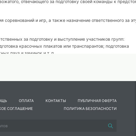
 вожатого, отвечающего за подготовку своей команды к предст
 соревнований и игр, а также назначение ответственного за эт
тственных за подготовку и выступление участников групп:
готовка красочных плакатов или транспарантов; подготовка
х пауз и заминок и т. п.
метка стартовой площадки. Она должна быть ровная и чистая во
стными случаями. Идеальный вариант - проведение подобного
товят приветствие для команды соперников; готовят один
 может быть стихотворение, композиция движений (с лентами,
ОЩЬ
ОПЛАТА
КОНТАКТЫ
ПУБЛИЧНАЯ ОФЕРТА
КОЕ СОГЛАШЕНИЕ
ПОЛИТИКА БЕЗОПАСНОСТИ
ьно, чтобы не было «разноцветия» и разбросанности в одежде
олки с эмблемой команды, спортивные штаны свободного покро
нок может повредить открытую часть ног), легкая спортивная 