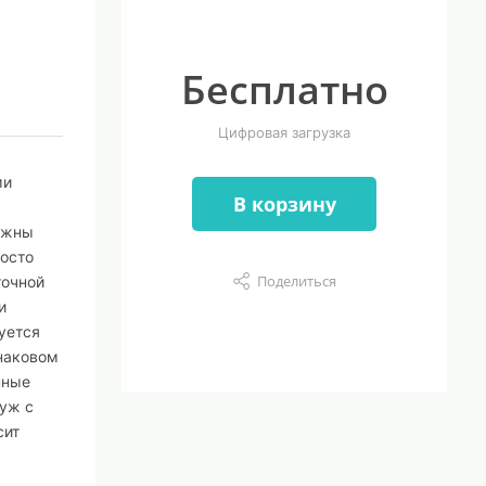
Бесплатно
Цифровая загрузка
ми
В корзину
олжны
росто
Поделиться
точной
и
уется
инаковом
нные
 уж с
сит