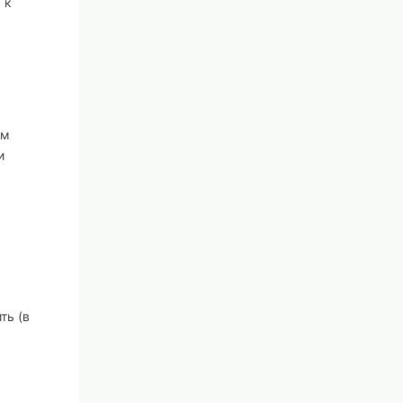
 к
ом
и
ть (в