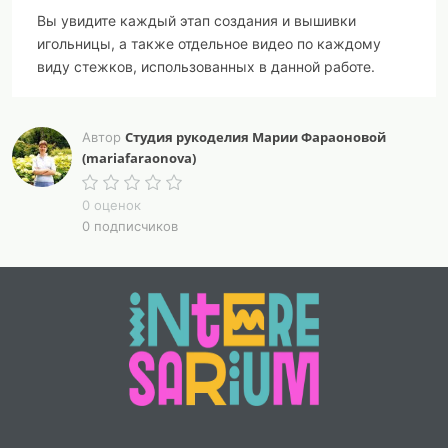
Вы увидите каждый этап создания и вышивки
игольницы, а также отдельное видео по каждому
виду стежков, использованных в данной работе.
- Вы изучите 14 видов стежков бразильской техники
вышивки, которые вы сможете применять в своих
Студия рукоделия Марии Фараоновой
Автор
(mariafaraonova)
дальнейших вышивках.
- Научитесь вышивать 8 различных цветов: мальву,
розы, фуксии, ромашки, рудбекии, подсолнухи,
0 оценок
0 подписчиков
лаванду, ирисы.
- Соприкоснётесь с лоскутным шитьём: научитесь
простым способом собирать блок "вертушка".
- Вышьете и соберёте необыкновенно красивую и
оригинальную игольницу-"тыковку".