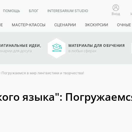
ПОМОЩЬ
БЛОГ
INTERESARIUM STUDIO
Вход
ИЕ
МАСТЕР-КЛАССЫ
СЦЕНАРИИ
ЭКСКУРСИИ
ОЧНЫЕ
ИГИНАЛЬНЫЕ ИДЕИ,
МАТЕРИАЛЫ ДЛЯ ОБУЧЕНИЯ
енарии для досуга
в любых сферах
: Погружаемся в мир лингвистики и творчества!
кого языка": Погружаемс