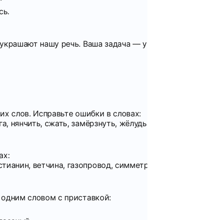
сь.
украшают нашу речь. Ваша задача — угадать, какому сл
х слов. Исправьте ошибки в словах:
а, нянчить, сжать, замёрзнуть, жёлудь, девчонка, циклон.
ах:
тианин, ветчина, газопровод, симметрия, диспансер, кра
 одним словом с приставкой: