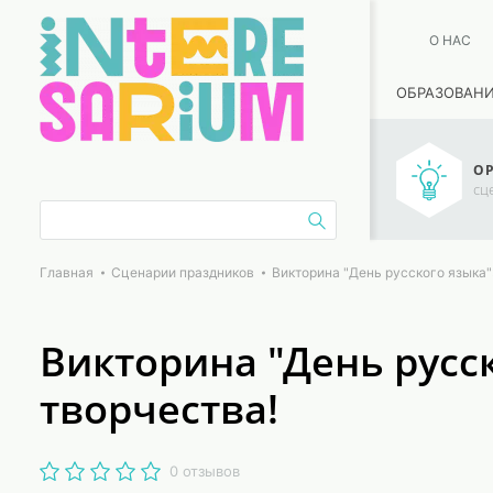
О НАС
ОБРАЗОВАН
ОР
сц
Главная
Сценарии праздников
Викторина "День русского языка"
Викторина "День русс
творчества!
0 отзывов