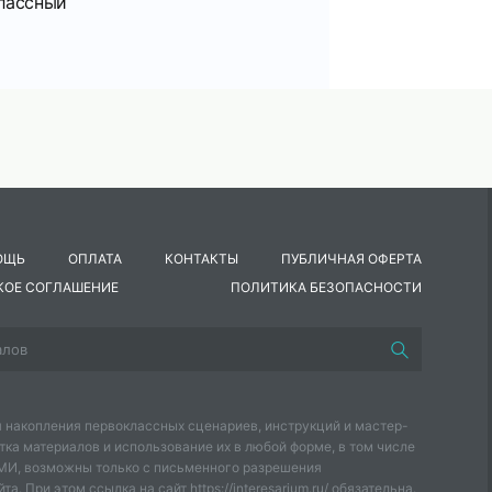
лассный
укв:
40а, 7я.
столько, насколько сможете, добавив обстоятельства, д
ОЩЬ
ОПЛАТА
КОНТАКТЫ
ПУБЛИЧНАЯ ОФЕРТА
люстрацию букв русского алфавита. Пусть ваша фантази
КОЕ СОГЛАШЕНИЕ
ПОЛИТИКА БЕЗОПАСНОСТИ
авное — заряд вдохновения и любви к родному языку. Ведь
й язык, это клад, это достояние, переданное нам нашими
 накопления первоклассных сценариев, инструкций и мастер-
тка материалов и использование их в любой форме, в том числе
СМИ, возможны только с письменного разрешения
а. При этом ссылка на сайт https://interesarium.ru/ обязательна.