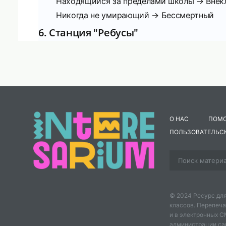
Находящийся за пределами школы → Внек
Никогда не умирающий → Бессмертный
6. Станция "Ребусы"
Решите головоломки, составленные из цифр и б
Cmopla, по2л, элек3к, 100л, паЗот, 100рона, 
7. Станция "Синтаксис"
Расширьте простое предложение "Дул ветер" на
8. Творческий этап
О НАС
ПОМ
Завершим мероприятие конкурсом на лучшую ил
ПОЛЬЗОВАТЕЛЬС
Итоги мероприятия:
Победители получат заслуженные награды, а гл
"Берегите наш язык, наш прекрасный русски
© 2024 Ресурс для
классов. Перепеча
и в электронных 
администрации сайт