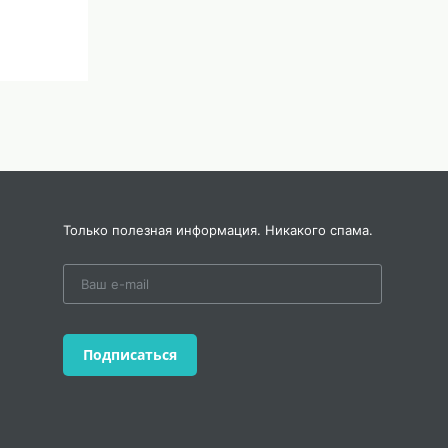
ополнения и определения.
Только полезная информация. Никакого спама.
я оживит каждую букву, превратив её в произведение и
, как говорил Иван Сергеевич Тургенев:  
Подписаться
 предшественниками..."