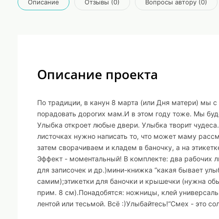
Описание
Отзывы (0)
Вопросы автору (0)
Описание проекта
По традиции, в канун 8 марта (или Дня матери) мы с
порадовать дорогих мам.И в этом году тоже. Мы бу
Улыбка откроет любые двери. Улыбка творит чудеса.
листочках нужно написать то, что может маму рассме
затем сворачиваем и кладем в баночку, а на этикет
Эффект - моментальный! В комплекте: два рабочих 
для записочек и др.)мини-книжка “какая бывает улыб
самим);этикетки для баночки и крышечки (нужна об
прим. 8 см).Понадобятся: ножницы, клей универсаль
лентой или тесьмой. Всё :)Улыбайтесь!“Смех - это со