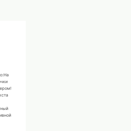
то:На
очки
чером!
кста
тный
тивной