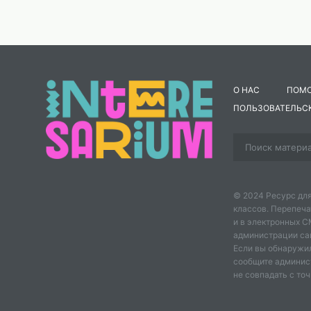
О НАС
ПОМ
ПОЛЬЗОВАТЕЛЬС
© 2024 Ресурс для
классов. Перепеча
и в электронных 
администрации сайт
Если вы обнаружил
сообщите админис
не совпадать с точ