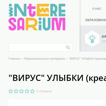
О НАС
ОБРАЗОВАН
ОР
сц
Главная
Образовательные материалы
"ВИРУС" УЛЫБКИ (креатив
"ВИРУС" УЛЫБКИ (кре
0 отзывов