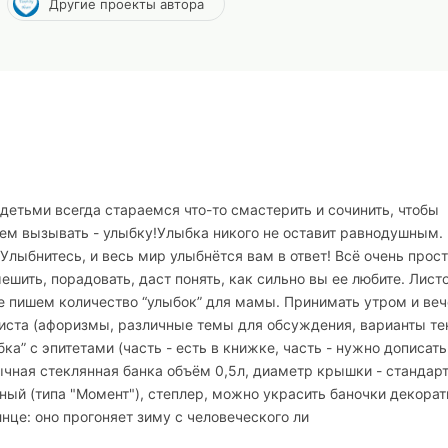
Другие проекты автора
 детьми всегда стараемся что-то смастерить и сочинить, чтобы
дем вызывать - улыбку!Улыбка никого не оставит равнодушным.
Улыбнитесь, и весь мир улыбнётся вам в ответ! Всё очень прос
шить, порадовать, даст понять, как сильно вы ее любите. Лист
ке пишем количество “улыбок” для мамы. Принимать утром и ве
листа (афоризмы, различные темы для обсуждения, варианты те
ка” с эпитетами (часть - есть в книжке, часть - нужно дописать
ычная стеклянная банка объём 0,5л, диаметр крышки - стандар
ный (типа "Момент"), степлер, можно украсить баночки декора
лнце: оно прогоняет зиму с человеческого ли