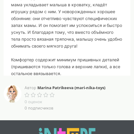
мама укладывает малыша в кроватку, кладёт
игрушку рядом с ним. У новорожденных хорошее
обоняние: они отчетливо чувствуют специфических
запах мамы. И он помогает им успокоиться и быстро
уснуть. И благодаря тому, что вместо объёмного
тела просто вязаная тряпочка, малышу очень удобно
обнимать своего мягкого друга!
Комфортер содержит минимум пришивных деталей
(пришиваются только голова и верхние лапки), а все
остальное ввязывается.
Лапки завязываются в узелки! Теребя их, малыш
Marina Patrikeeva (mari-nika-toys)
Автор
развивает мелкую моторику рук!
0 оценок
Тело полое, при желании можно положить во внутрь
0 подписчиков
мешочек с вишневыми косточками и получится
комфортер-грелка!