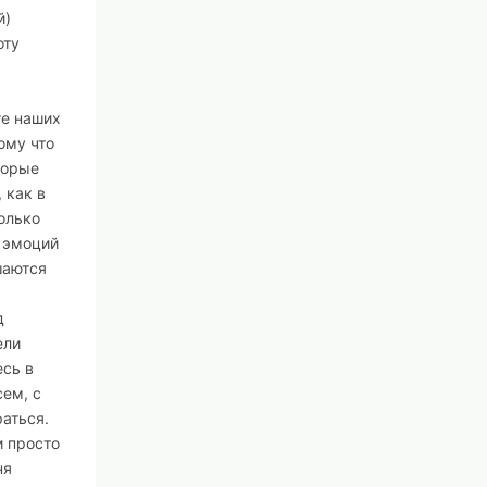
й)
оту
те наших
ому что
торые
 как в
только
х эмоций
шаются
д
ели
есь в
сем, с
аться.
и просто
ня