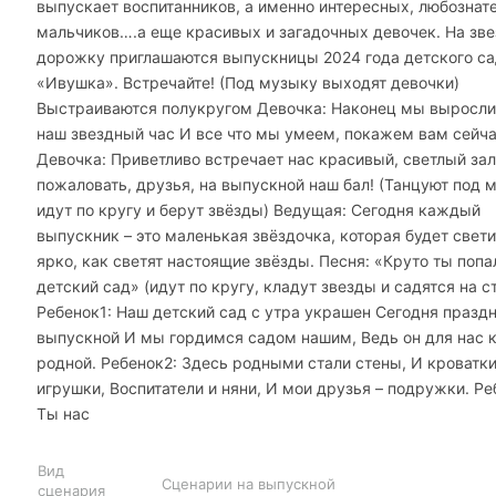
выпускает воспитанников, а именно интересных, любознат
мальчиков….а еще красивых и загадочных девочек. На зв
дорожку приглашаются выпускницы 2024 года детского с
«Ивушка». Встречайте! (Под музыку выходят девочки)
Выстраиваются полукругом Девочка: Наконец мы выросли
наш звездный час И все что мы умеем, покажем вам сейча
Девочка: Приветливо встречает нас красивый, светлый зал
пожаловать, друзья, на выпускной наш бал! (Танцуют под 
идут по кругу и берут звёзды) Ведущая: Сегодня каждый
выпускник – это маленькая звёздочка, которая будет свети
ярко, как светят настоящие звёзды. Песня: «Круто ты попа
детский сад» (идут по кругу, кладут звезды и садятся на с
Ребенок1: Наш детский сад с утра украшен Сегодня празд
выпускной И мы гордимся садом нашим, Ведь он для нас 
родной. Ребенок2: Здесь родными стали стены, И кроватки
игрушки, Воспитатели и няни, И мои друзья – подружки. Ре
Ты нас
Вид
Сценарии на выпускной
сценария