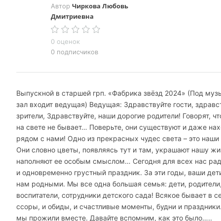
Чиркова Любовь
Автор
Дмитриевна
0 оценок
0 подписчиков
Выпускной в старшей грп. «Фабрика звёзд 2024» (Под муз
зал входит ведущая) Ведущая: Здравствуйте гости, здравс
зрители, Здравствуйте, наши дорогие родители! Говорят, чт
на свете не бывает… Поверьте, они существуют и даже на
рядом с нами! Одно из прекрасных чудес света – это наши 
Они словно цветы, появляясь тут и там, украшают нашу жи
наполняют ее особым смыслом… Сегодня для всех нас ра
и одновременно грустный праздник. За эти годы, ваши дет
нам родными. Мы все одна большая семья: дети, родители
воспитатели, сотрудники детского сада! Всякое бывает в с
ссоры, и обиды, и счастливые моменты, будни и праздники.
мы прожили вместе. Давайте вспомним, как это было…..