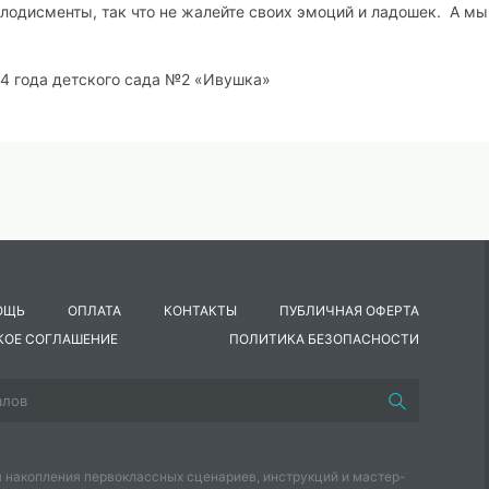
аплодисменты, так что не жалейте своих эмоций и ладошек. А мы
4 года детского сада №2 «Ивушка»
ь.
ОЩЬ
ОПЛАТА
КОНТАКТЫ
ПУБЛИЧНАЯ ОФЕРТА
сплясать!
КОЕ СОГЛАШЕНИЕ
ПОЛИТИКА БЕЗОПАСНОСТИ
прощаться,
,
 накопления первоклассных сценариев, инструкций и мастер-
и.