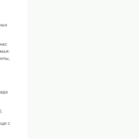
сных
 нас
емья:
енты,
сада
).
еще с