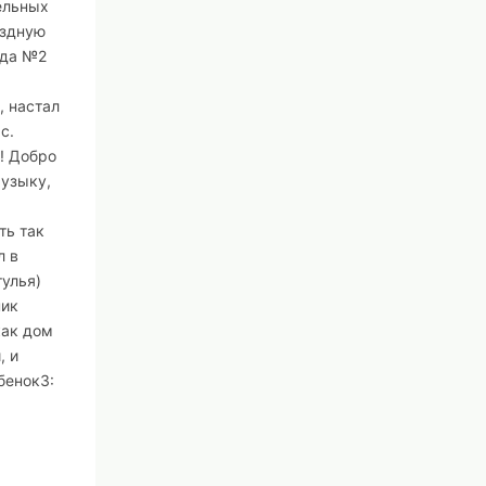
ельных
ездную
ада №2
, настал
с.
! Добро
музыку,
ть так
л в
тулья)
ник
как дом
, и
бенок3: