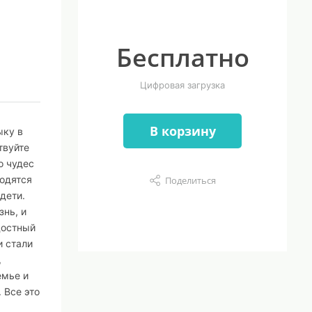
Бесплатно
Цифровая загрузка
В корзину
ыку в
твуйте
о чудес
ходятся
Поделиться
дети.
знь, и
достный
и стали
,
емье и
 Все это