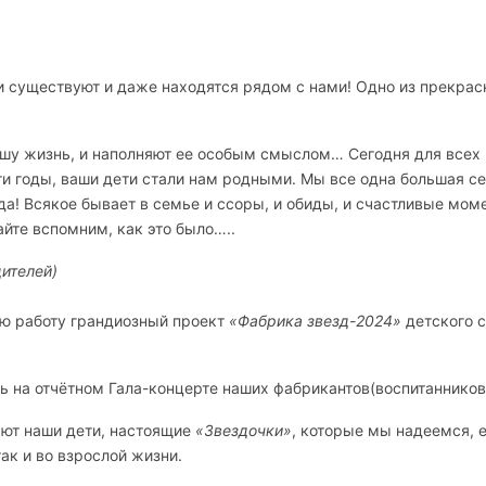
,
они существуют и даже находятся рядом с нами! Одно из прекра
нашу жизнь, и наполняют ее особым смыслом… Сегодня для всех
ти годы, ваши дети стали нам родными. Мы все одна большая с
ада! Всякое бывает в семье и ссоры, и обиды, и счастливые мом
айте вспомним, как это было…..
ителей)
ою работу грандиозный проект
«
Фабрика звезд-2024
»
детского 
ть на отчётном Гала-концерте наших
фабрикантов
(воспитанников
ают наши дети, настоящие
«
Звездочки
»
, которые мы надеемся, 
так и во взрослой жизни.