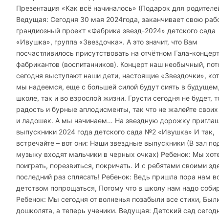
Презентация «Как всё начиналось» (Подарок для родителе
Ведущая: Сегодня 30 мая 2024года, заканчивает свою раб
грандиозный проект «Фабрика звезд-2024» детского сада
«Ивушка», группа «Звездочка». А это значит, что Вам
посчастливилось присутствовать на отчётном Гала-концер
фабрикантов (воспитанников). Концерт наш необычный, пот
сегодня выступают наши дети, настоящие «Звездочки», ко
мы надеемся, еще с большей силой будут сиять в будущем,
школе, так и во взрослой жизни. Грусти сегодня не будет, 
радость и бурные аплодисменты, так что не жалейте свои
и ладошек. А мы начинаем… На звездную дорожку пригла
выпускники 2024 года детского сада №2 «Ивушка» И так,
встречайте – вот они: Наши звездные выпускники (В зал по
музыку входят мальчики в черных очках) Ребенок: Мы хот
поиграть, порезвиться, покричать. И с ребятами своими зд
последний раз сплясать! Ребенок: Ведь пришла пора нам в
детством попрощаться, Потому что в школу нам надо собир
Ребенок: Мы сегодня от волненья позабыли все стихи, Был
дошколята, а теперь ученики. Ведущая: Детский сад сегод