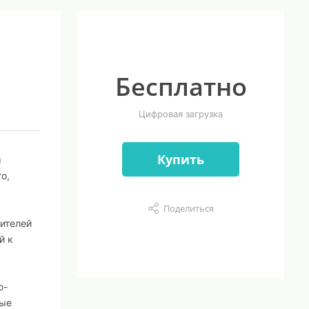
Бесплатно
Цифровая загрузка
Купить
м
о,
Поделиться
ителей
й к
о-
рые