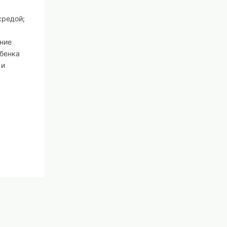
средой;
ение
ебенка
 и