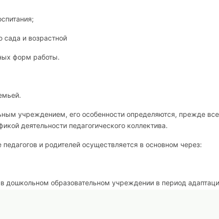
оспитания;
о сада и возрастной
ных форм работы.
емьей.
ьным учреждением, его особенности определяются, прежде все
фикой деятельности педагогического коллектива.
 педагогов и родителей осуществляется в основном через:
 в дошкольном образовательном учреждении в период адаптац
 детских работ, которые позволяют родителям ближе познако