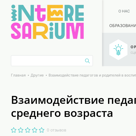
О НАС
ОБРАЗОВАН
ОР
сц
Главная
Другие
Взаимодействие педагогов и родителей в воспи
Взаимодействие педаг
среднего возраста
0 отзывов