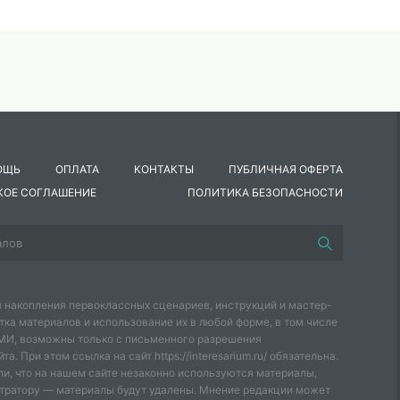
ОЩЬ
ОПЛАТА
КОНТАКТЫ
ПУБЛИЧНАЯ ОФЕРТА
КОЕ СОГЛАШЕНИЕ
ПОЛИТИКА БЕЗОПАСНОСТИ
 накопления первоклассных сценариев, инструкций и мастер-
тка материалов и использование их в любой форме, в том числе
СМИ, возможны только с письменного разрешения
а. При этом ссылка на сайт https://interesarium.ru/ обязательна.
и, что на нашем сайте незаконно используются материалы,
тратору — материалы будут удалены. Мнение редакции может