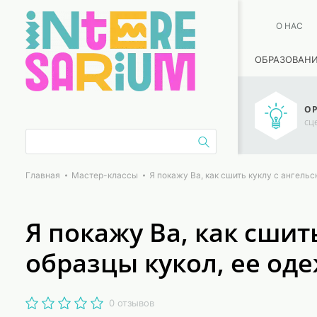
О НАС
ОБРАЗОВАН
ОР
сц
Главная
Мастер-классы
Я покажу Ва, как сшить куклу с ангель
Я покажу Ва, как сши
образцы кукол, ее од
0 отзывов