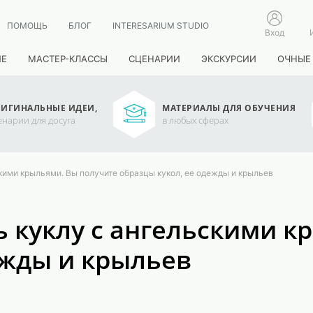
ПОМОЩЬ
БЛОГ
INTERESARIUM STUDIO
Вход
ИЕ
МАСТЕР-КЛАССЫ
СЦЕНАРИИ
ЭКСКУРСИИ
ОЧНЫЕ
ИГИНАЛЬНЫЕ ИДЕИ,
МАТЕРИАЛЫ ДЛЯ ОБУЧЕНИЯ
енарии для досуга
в любых сферах
скими крыльями. Вы получите образцы кукол, ее одежды и крыльев
ть куклу с ангельскими 
ежды и крыльев