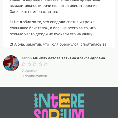
выразительности речи является олицетворение.
Запишите номера ответов.
1) Не любил за то, что опадали листья и «реже
солнышко блистало», а больше всего за то, что
осенью часто дожди не пускали его на улицу.
2) А она, заметив, что Толя обернулся, спряталась за
углом старого двухэтажного дома.
Минияхметова Татьяна Александровна
Автор
3) Но вот наступило такое утро, когда все окна были
в извилистых водяных дорожках, а дождь
0 оценок
заколачивал и заколачивал что-то в крышу...
0 подписчиков
4) Она стояла, держа в руках сложенный зонтик, не
обращая внимания на дождь, который стекал с
плаща, и медленно водила глазами по окнам школы:
мама, наверно, хотела угадать, в каком классе сидит
её Толя.
5) Он приподнялся и вдруг замер на цыпочках: за