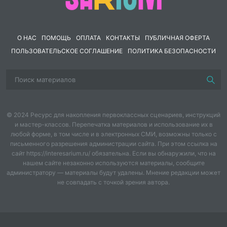
окном он неожиданно увидел маму.
2
.
О НАС
ПОМОЩЬ
ОПЛАТА
КОНТАКТЫ
ПУБЛИЧНАЯ ОФЕРТА
1) Мальчик искал скрипку.
ПОЛЬЗОВАТЕЛЬСКОЕ СОГЛАШЕНИЕ
ПОЛИТИКА БЕЗОПАСНОСТИ
2) Скрипка плакала и смеялась, она летала по небу и
устало брела по земле.
3) Он поставил большой чёрный футляр на мокрый
асфальт и прислонил его к стене дома.
© 2024 Ресурс для накопления первоклассных сценариев, инструкций
и мастер-классов. Перепечатка материалов и использование их в
4) Она уводила его от нудного дождя, от недоступной
любой форме, в том числе и в электронных СМИ, возможны только с
письменного разрешения администрации сайта. При этом ссылка на
скрипки, от холодной Дианы.
сайт https://interesarium.ru/ обязательна. Если вы обнаружили, что на
нашем сайте незаконно используются материалы, сообщите
5) И этот другой не имеет никакого отношения к
администратору — материалы будут удалены. Мнение редакции может
неприступному зданию музыкального училища, к его
не совпадать с точкой зрения автора.
таинственной жизни, к ярким окнам, у которых свои
разные голоса.
3
.