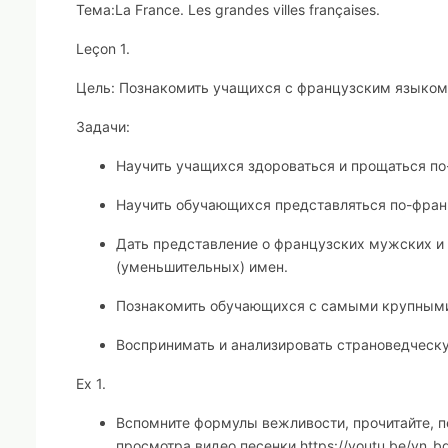
Тема
:
La France. Les grandes villes françaises.
Le
ç
on
1.
Цель: Познакомить учащихся с французским языком
Задачи:
Научить учащихся здороваться и прощаться по
Научить обучающихся представляться по-фран
Дать представление о французских мужских и 
(уменьшительных) имен.
Познакомить обучающихся с самыми крупными
Воспринимать и анализировать страноведчес
Ex
1.
Вспомните формулы вежливости, прочитайте, пе
просмотра видео песенки https://youtu.be/yn_b