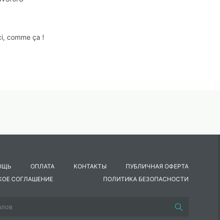
i, comme ça !
https://youtu.be/2uE-ltaPyRU
arçon? Non, je suis une fille.
ОЩЬ
ОПЛАТА
КОНТАКТЫ
ПУБЛИЧНАЯ ОФЕРТА
le ? Non, je suis un garçon.
КОЕ СОГЛАШЕНИЕ
ПОЛИТИКА БЕЗОПАСНОСТИ