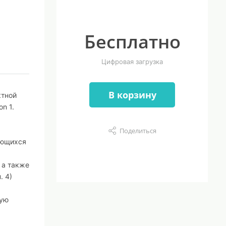
Бесплатно
Цифровая загрузка
В корзину
ктной
on 1.
Поделиться
ающихся
 а также
. 4)
кую