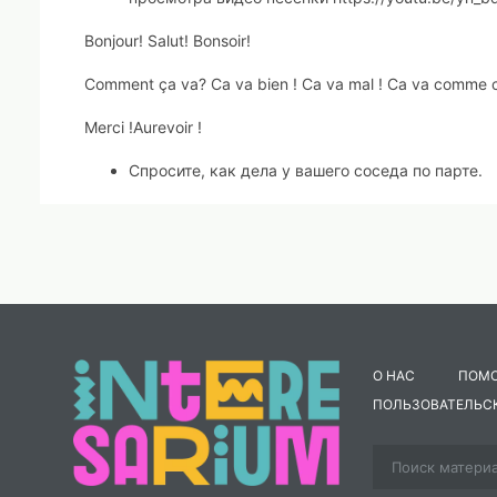
Bonjour! Salut! Bonsoir!
Comment ça va? Ca va bien ! Ca va mal ! Ca va comme c
Merci
!
Au
revoir
!
Спросите, как дела у вашего соседа по парте.
Ex
2
.
Прослушайте и повторите песенку «Знакомство» 
Сыграйте диалог знакомства с соседом.
Comment tu t`appelles ? Je m`appelle Camille. Est-tu un g
О НАС
ПОМ
Comment tu t`appelles ? Je m`appelle Léon, Es-tu une fil
ПОЛЬЗОВАТЕЛЬС
Enchant
é
(e)!!!
Ex
3.