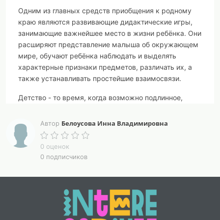
Одним из главных средств приобщения к родному
краю являются развивающие дидактические игры,
занимающие важнейшее место в жизни ребёнка. Они
расширяют представление малыша об окружающем
мире, обучают ребёнка наблюдать и выделять
характерные признаки предметов, различать их, а
также устанавливать простейшие взаимосвязи.
Детство - то время, когда возможно подлинное,
искреннее погружение в истоки национальной
культуры. Культура русского народа способствует
Белоусова Инна Владимировна
Автор
глубокому воздействию на мир ребёнка, обладает
нравственной, эстетической, познавательной
0 оценок
ценностью, воплощает в себе исторический опыт
0 подписчиков
многих поколений и рассматривается как часть
материальной культуры.
Именно поэтому мною огромное внимание уделяется
приобщению детей к истокам родного края:
старинным праздникам, традициям, фольклору,