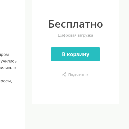
Бесплатно
Цифровая загрузка
В корзину
анром
аучились
мились с
Поделиться
просы,