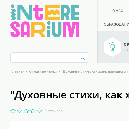
О НАС
ОБРАЗОВАН
ОР
сц
Главная
Открытые уроки
"Духовные стихи, как жанр народного 
"Духовные стихи, как
0 отзывов