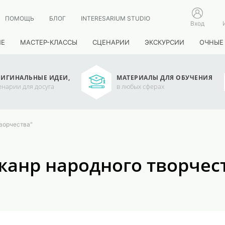
ПОМОЩЬ
БЛОГ
INTERESARIUM STUDIO
Вход
ИЕ
МАСТЕР-КЛАССЫ
СЦЕНАРИИ
ЭКСКУРСИИ
ОЧНЫЕ
ИГИНАЛЬНЫЕ ИДЕИ,
МАТЕРИАЛЫ ДЛЯ ОБУЧЕНИЯ
енарии для досуга
в любых сферах
творчества"
 жанр народного творчес