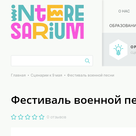
О НАС
ОБРАЗОВАН
ОР
сц
Главная
Сценарии к 9 мая
Фестиваль военной песни
Фестиваль военной п
0 отзывов