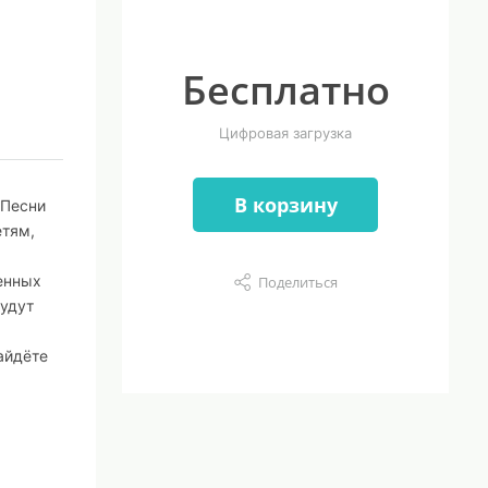
Бесплатно
Цифровая загрузка
В корзину
 Песни
етям,
енных
Поделиться
будут
айдёте