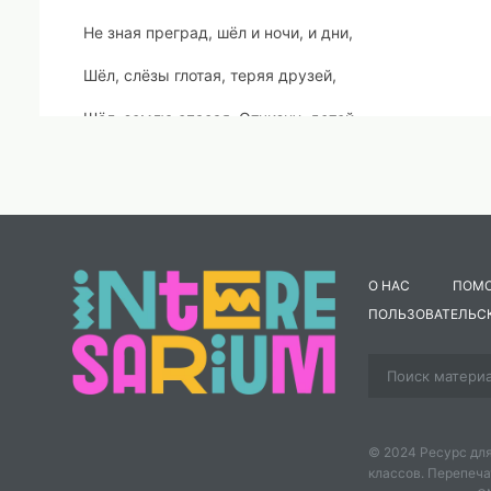
Не зная преград, шёл и ночи, и дни,
Шёл, слёзы глотая, теряя друзей,
Шёл, землю спасая, Отчизну, детей.
Воспитатель группы «Бусинка»:
А в тесной печурочке бился огонь,
И пела солдату в землянке гармонь.
О НАС
ПОМ
Всем вьюгам назло пой, гармонь, говори
ПОЛЬЗОВАТЕЛЬС
О милых глазах, негасимой любви!
Забравшись подальше к себе в уголок,
Вот кто-то достал из шинели платок.
© 2024 Ресурс для
За синий платочек, что носит с собой,
классов. Перепеча