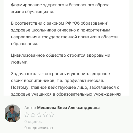
Формирование здорового и безопасного образа
жизни обучающихся.
В соответствии с законом РФ “Об образовании”
здоровье школьников отнесено к приоритетным
направлениям государственной политики в области
образования.
Цивилизованное общество строится здоровыми
людьми.
Задача школы - сохранить и укрепить здоровье
своих воспитанников, т.е. профилактическая.
Поэтому, главное действующее лицо, заботящееся о
здоровье учащихся в образовательных учреждениях
- педагог.
Мешкова Вера Александровна
Автор
Цель здоровьесберегающей педагогики –
вооружить выпускника знаниями, необходимыми
0 оценок
для ведения здорового образа жизни, и воспитать у
0 подписчиков
него культуру здоровья.
Современного школьника