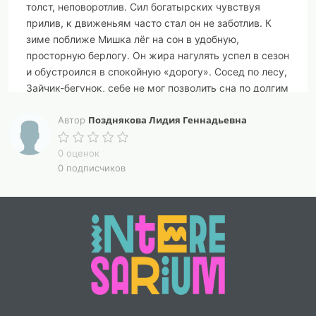
толст, неповоротлив. Сил богатырских чувствуя
прилив, к движеньям часто стал он не заботлив. К
зиме поближе Мишка лёг на сон в удобную,
просторную берлогу. Он жира нагулять успел в сезон
и обустроился в спокойную «дорогу». Сосед по лесу,
Зайчик-бегунок, себе не мог позволить сна по долгим
нормам. По снегу прыгал он, не чуя ног, спасаясь от
Позднякова Лидия Геннадьевна
опасности, за кормом. Однажды в лес охотники
Автор
пришли. Собаки с ними, с опытом, с азартом.
Берлогу Мишки вскорости нашли, да Зайчика погнали
0 оценок
0 подписчиков
низким стартом. Последний ноги унести успел –
сказалась тренировка и закалка! А Мишку взяли
было на прицел, но передумали – Медведя стало
жалко!
Мораль сей басни нам без слов ясна: Здоровье,
Жизнь – в движенье, в упражненьях! Не то, когда
обрадует весна, её приветствовать – не каждому
везенье!