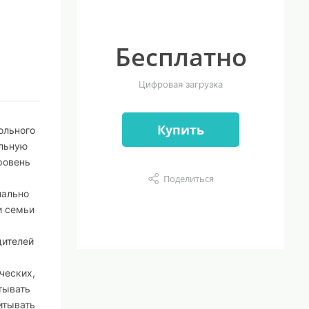
Бесплатно
Цифровая загрузка
Купить
ольного
альную
ровень
Поделиться
нально
и семьи
дителей
ческих,
тывать
итывать