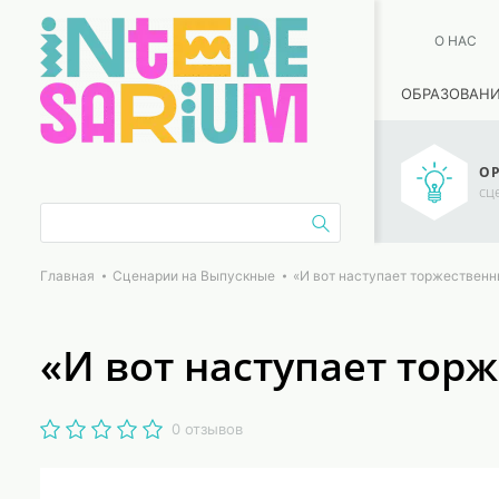
О НАС
ОБРАЗОВАН
ОР
сц
Главная
Сценарии на Выпускные
«И вот наступает торжественн
«И вот наступает тор
0 отзывов