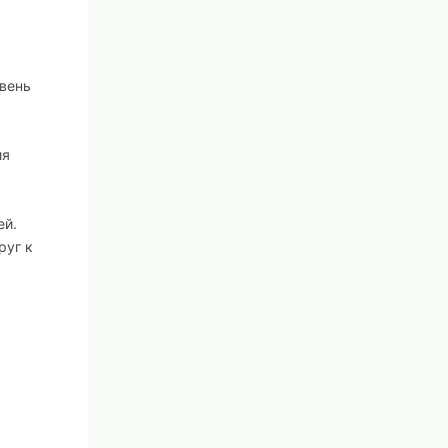
овень
ия
ей.
руг к