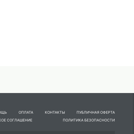
!
ят Ханбабаевна!
тателей в зал)
ОЩЬ
ОПЛАТА
КОНТАКТЫ
ПУБЛИЧНАЯ ОФЕРТА
КОЕ СОГЛАШЕНИЕ
ПОЛИТИКА БЕЗОПАСНОСТИ
и!