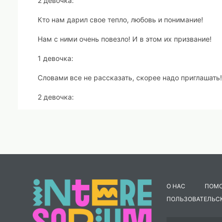
2 девочка:
Кто нам дарил свое тепло, любовь и понимание!
Нам с ними очень повезло! И в этом их призвание!
1 девочка:
Словами все не рассказать, скорее надо приглашать
2 девочка:
Красивых, умных, дорогих наших мамочек вторых –
воспитателей своих!
Вместе:
Встречайте, Альбина Александровна и Мафи
(под торжественную музыку мальчики выводят воспи
О НАС
ПОМ
Ведущий 1
:
ПОЛЬЗОВАТЕЛЬС
Здравствуйте гости, зрители и наши дорогие родител