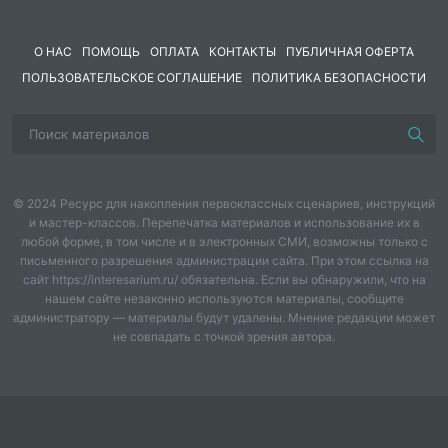
2.
Подготовить «Маршрутные листы для команд».
О НАС
ПОМОЩЬ
ОПЛАТА
КОНТАКТЫ
ПУБЛИЧНАЯ ОФЕРТА
(Приложение 2).
ПОЛЬЗОВАТЕЛЬСКОЕ СОГЛАШЕНИЕ
ПОЛИТИКА БЕЗОПАСНОСТИ
3.
Подготовить карточки с заданиями для
капитанов. (Приложение 3).
4.
Подготовить разрезные карточки с
пословицами для станции «Азбука здоровья».
(Приложение 4).
© 2024 Ресурс для накопления первоклассных сценариев, инструкций
и мастер-классов. Перепечатка материалов и использование их в
5.
Подготовить карточки с анаграммами для
любой форме, в том числе и в электронных СМИ, возможны только с
письменного разрешения администрации сайта. При этом ссылка на
станции «Азбука здоровья». (Приложение 5).
сайт https://interesarium.ru/ обязательна. Если вы обнаружили, что на
нашем сайте незаконно используются материалы, сообщите
6.
Подготовить карточки с вопросами для станции
администратору — материалы будут удалены. Мнение редакции может
«Витаминная». (Приложение 6).
не совпадать с точкой зрения автора.
7.
Подготовить мячи для спортивной игры
«Пингвин».
8.
Подготовить медицинскую аптечку и различные