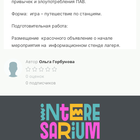
привычек и злоупотребления ПАВ.
Форма:
игра – путешествие по станциям.
Подготовительная работа:
Размещение красочного объявление о начале
мероприятия на информационном стенде лагеря.
Оформление станций на пришкольной территории:
Ольга Горбунова
Автор
1.
Подготовить таблички с названиями станций.
0 оценок
(Приложение 1).
0 подписчиков
Станции:

№
1 станция «Азбука здоровья»

№
2 станция «Спортивная»

№
3 станция «Витаминная»

№
4 станция «Медицинская»